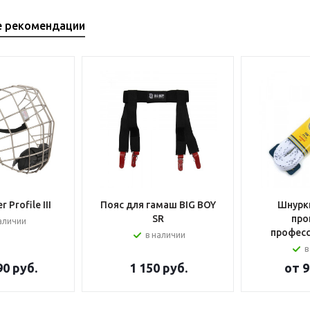
е рекомендации
 Profile III
Пояс для гамаш BIG BOY
Шнурки
SR
про
аличии
профес
в наличии
в
90 руб.
1 150
руб.
от
9