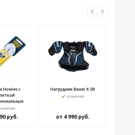
 Howies с
Нагрудник Bauer X SR
Шлем вра
питкой
в наличии
сиональные
 наличии
90 руб.
от
4 990 руб.
от
2