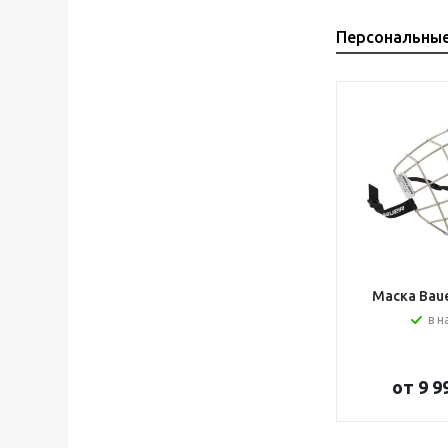
Персональны
Маска Bauer
в н
от
9 9