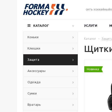
сеть хоккейныйх
КАТАЛОГ
УСЛУГИ
М
Коньки
Каталог
-
Защит
Щитки
Клюшки
Защита
Новинка
Аксессуары
Одежда
Сумки
Вратарь