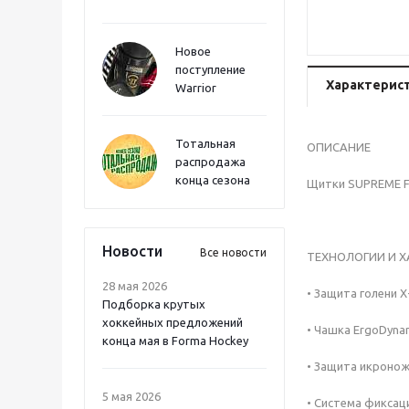
Новое
поступление
Характерис
Warrior
Тотальная
ОПИСАНИЕ
распродажа
конца сезона
Щитки SUPREME F5
Новости
Все новости
ТЕХНОЛОГИИ И 
28 мая 2026
• Защита голени 
Подборка крутых
хоккейных предложений
• Чашка ErgoDyna
конца мая в Forma Hockey
• Защита икронож
5 мая 2026
• Система фиксац