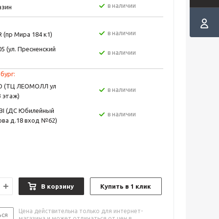
в наличии
азин
в наличии
 (пр Мира 184 к1)
5 (ул. Пресненский
в наличии
бург:
EO (ТЦ ЛЕОМОЛЛ ул
в наличии
3 этаж)
BI (ДС Юбилейный
в наличии
ва д.18 вход №62)
В корзину
Купить в 1 клик
Цена действительна только для интернет-
ься
магазина и может отличаться от цен в