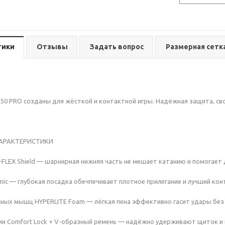
тики
Отзывы
Задать вопрос
Размерная сетк
0 PRO созданы для жёсткой и контактной игры. Надёжная защита, сво
ХАРАКТЕРИСТИКИ
X-FLEX Shield — шарнирная нижняя часть не мешает катанию и помогает
mic — глубокая посадка обечпечивает плотное прилегание и лучший кон
ных мышц HYPERLITE Foam — лёгкая пена эффективно гасит удары без 
ии Comfort Lock + V-образный ремень — надёжно удерживают щиток и 