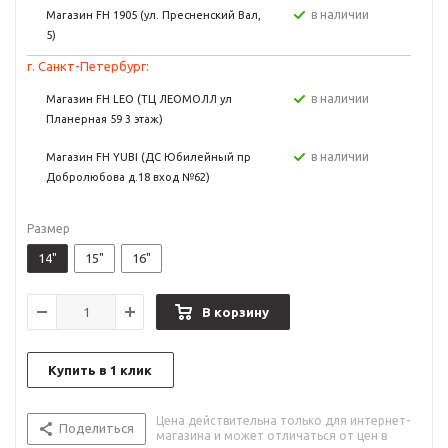
в наличии
Магазин FH 1905 (ул. Пресненский Вал,
5)
г. Санкт-Петербург:
в наличии
Магазин FH LEO (ТЦ ЛЕОМОЛЛ ул
Планерная 59 3 этаж)
в наличии
Магазин FH YUBI (ДС Юбилейный пр
Добролюбова д.18 вход №62)
Размер
14"
15"
16"
В корзину
Купить в 1 клик
Цена действительна только для интернет-
Поделиться
магазина и может отличаться от цен в