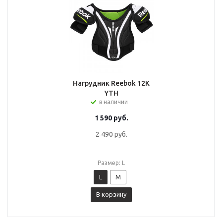
Нагрудник Reebok 12K
YTH
в наличии
1 590
руб.
2 490
руб.
Размер: L
L
M
В корзину