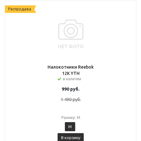
Распродажа
Налокотники Reebok
12K YTH
в наличии
990
руб.
1 490
руб.
Размер: M
M
В корзину