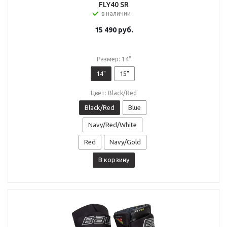
FLY40 SR
в наличии
15 490
руб.
Размер: 14"
14"
15"
Цвет: Black/Red
Black/Red
Blue
Navy/Red/White
Red
Navy/Gold
В корзину