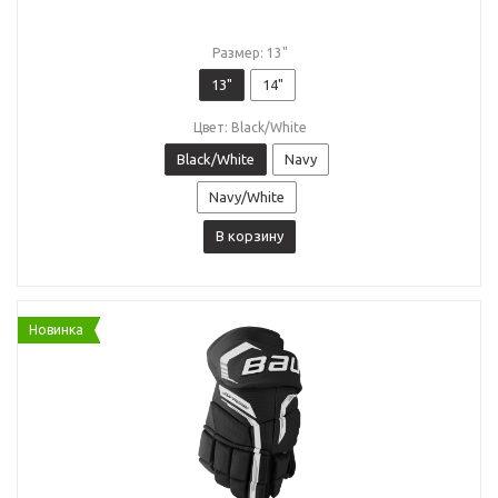
Размер: 13"
13"
14"
Цвет: Black/White
Black/White
Navy
Navy/White
В корзину
Новинка