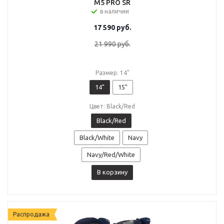
M5 PRO SR
в наличии
17 590
руб.
21 990
руб.
Размер: 14"
14"
15"
Цвет: Black/Red
Black/Red
Black/White
Navy
Navy/Red/White
В корзину
Распродажа