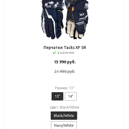
Перчатки Tacks XF SR
в наличии
15 990
руб.
21 990
руб.
Размер: 13"
13"
14"
Цвет: Black/White
Black/White
Navy/White