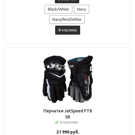
Black/White
Navy
Navy/Red/White
В корзину
Перчатки JetSpeed FT8
SR
в наличии
21 990
руб.