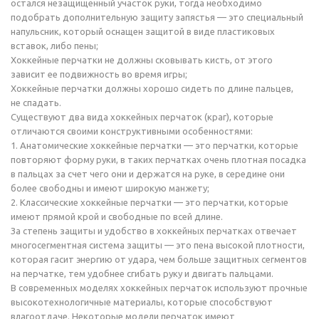
остался незащищенный участок руки, тогда необходимо
подобрать дополнительную защиту запястья — это специальный
напульсник, который оснащен защитой в виде пластиковых
вставок, либо пены;
Хоккейные перчатки не должны сковывать кисть, от этого
зависит ее подвижность во время игры;
Хоккейные перчатки должны хорошо сидеть по длине пальцев,
не спадать.
Существуют два вида хоккейных перчаток (краг), которые
отличаются своими конструктивными особенностями:
1. Анатомические хоккейные перчатки — это перчатки, которые
повторяют форму руки, в таких перчатках очень плотная посадка
в пальцах за счет чего они и держатся на руке, в середине они
более свободны и имеют широкую манжету;
2. Классические хоккейные перчатки — это перчатки, которые
имеют прямой крой и свободные по всей длине.
За степень защиты и удобство в хоккейных перчатках отвечает
многосегментная система защиты — это пена высокой плотности,
которая гасит энергию от удара, чем больше защитных сегментов
на перчатке, тем удобнее сгибать руку и двигать пальцами.
В современных моделях хоккейных перчаток используют прочные
высокотехнологичные материалы, которые способствуют
влагоотдаче. Некоторые модели перчаток имеют