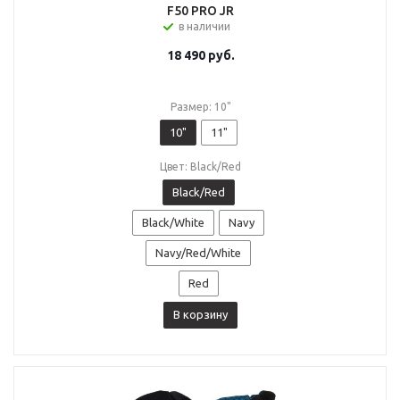
F50 PRO JR
в наличии
18 490
руб.
Размер: 10"
10"
11"
Цвет: Black/Red
Black/Red
Black/White
Navy
Navy/Red/White
Red
В корзину