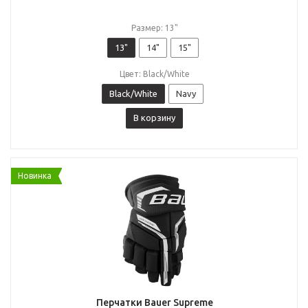
Размер: 13"
13"
14"
15"
Цвет: Black/White
Black/White
Navy
В корзину
Новинка
Перчатки Bauer Supreme