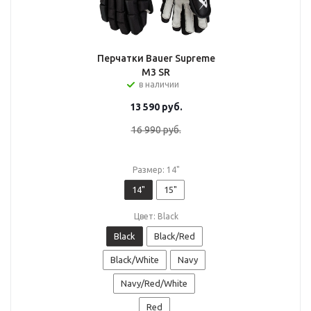
Перчатки Bauer Supreme
M3 SR
в наличии
13 590
руб.
16 990
руб.
Размер: 14"
14"
15"
Цвет: Black
Black
Black/Red
Black/White
Navy
Navy/Red/White
Red