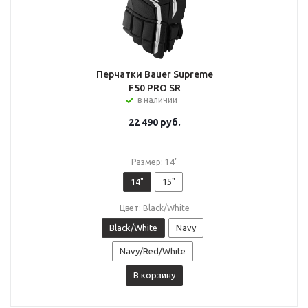
Перчатки Bauer Supreme
F50 PRO SR
в наличии
22 490
руб.
Размер: 14"
14"
15"
Цвет: Black/White
Black/White
Navy
Navy/Red/White
В корзину