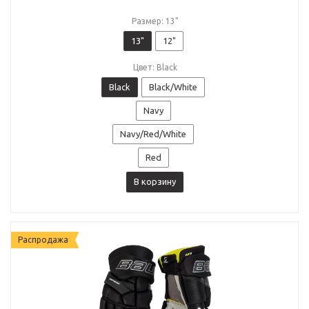
Размер: 13"
13"
12"
Цвет: Black
Black
Black/White
Navy
Navy/Red/White
Red
В корзину
Распродажа