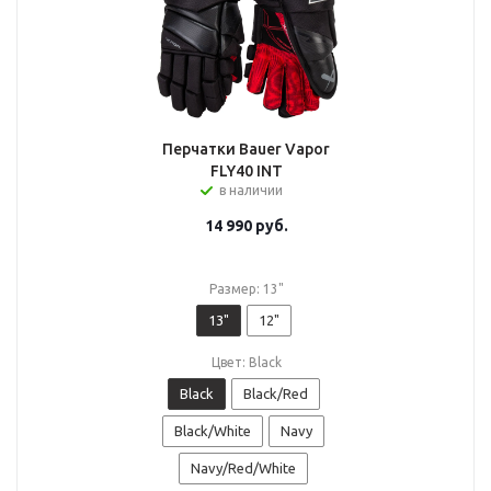
Перчатки Bauer Vapor
FLY40 INT
в наличии
14 990
руб.
Размер: 13"
13"
12"
Цвет: Black
Black
Black/Red
Black/White
Navy
Navy/Red/White