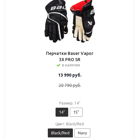
Перчатки Bauer Vapor
3X PRO SR
в наличии
13 990
руб.
20 790
руб.
Размер: 14"
14"
15"
Цвет: Black/Red
Black/Red
Navy