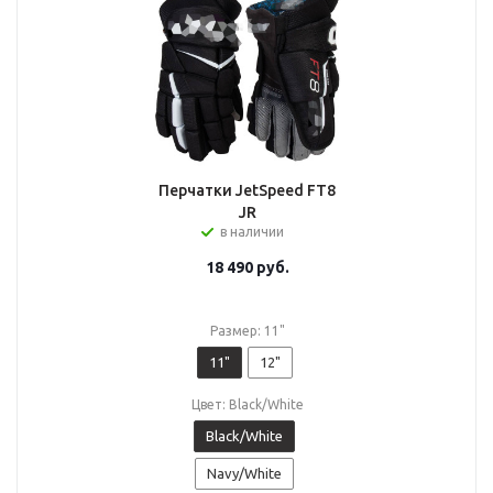
Перчатки JetSpeed FT8
JR
в наличии
18 490
руб.
Размер: 11"
11"
12"
Цвет: Black/White
Black/White
Navy/White