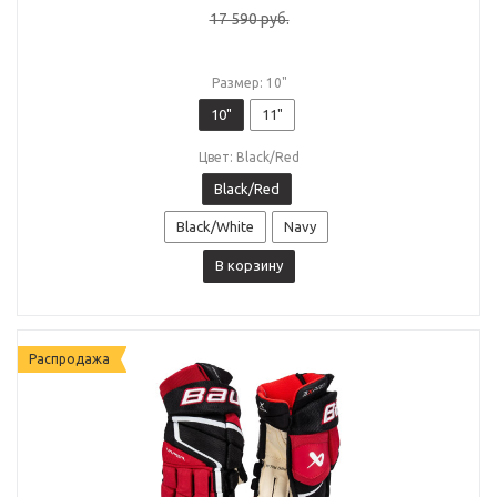
17 590
руб.
Размер: 10"
10"
11"
Цвет: Black/Red
Black/Red
Black/White
Navy
В корзину
Распродажа