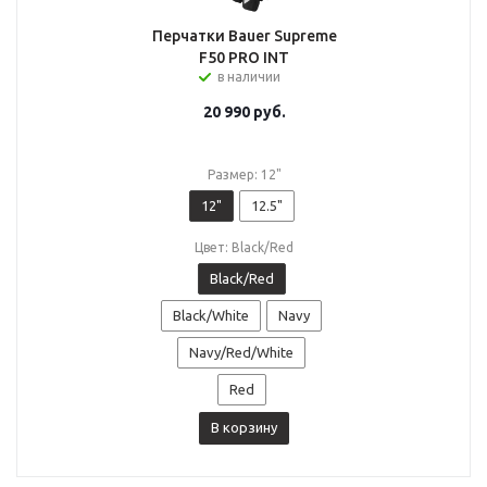
Перчатки Bauer Supreme
F50 PRO INT
в наличии
20 990
руб.
Размер: 12"
12"
12.5"
Цвет: Black/Red
Black/Red
Black/White
Navy
Navy/Red/White
Red
В корзину