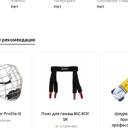
Новинка
Распродажа
Популярный това
Нет
Нет
Нет
е рекомендации
 Profile III
Пояс для гамаш BIG BOY
Шнурки
SR
про
аличии
профес
в наличии