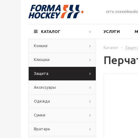
сеть хоккейныйх
КАТАЛОГ
УСЛУГИ
М
Коньки
Каталог
-
Защит
Перча
Клюшки
Защита
Аксессуары
Одежда
Сумки
Вратарь