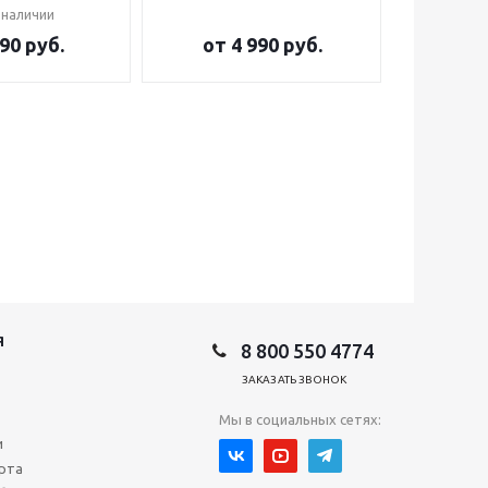
 наличии
90 руб.
от
4 990 руб.
от
2
Я
8 800 550 4774
ЗАКАЗАТЬ ЗВОНОК
Мы в социальных сетях:
и
рта