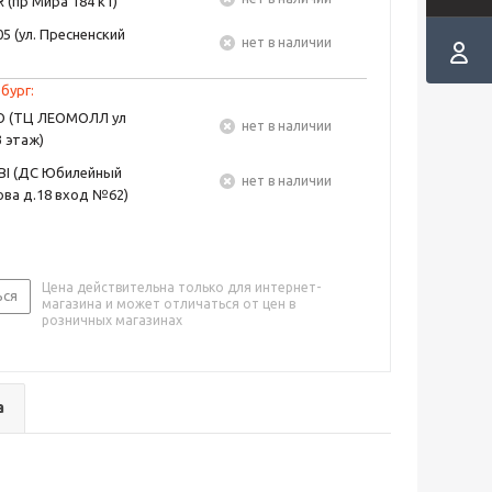
 (пр Мира 184 к1)
5 (ул. Пресненский
Нет в наличии
бург:
EO (ТЦ ЛЕОМОЛЛ ул
Нет в наличии
3 этаж)
BI (ДС Юбилейный
Нет в наличии
ва д.18 вход №62)
Цена действительна только для интернет-
ься
магазина и может отличаться от цен в
розничных магазинах
а