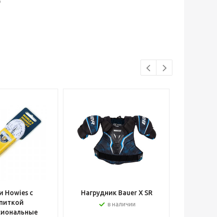
р
 Howies с
Нагрудник Bauer X SR
Шлем вра
питкой
в наличии
сиональные