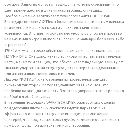
бросков. Запястье остается защищенным, но не скованным, что
дает преимущество в динамичных игровых ситуациях.
Особое внимание заслуживает технология AXYFLEX THUMB.
Благодаря вставке AXYFlex в большом пальце и сетчатым клиньям,
подвижность и ловкость кисти и пальцев значительно
усиливаются. Это дает игроку возможность быстро реагировать
на изменения в игре и выполнять сложные маневры без каких-либо
ограничений.
TRI - LAM — это трехслойная конструкция из пены, включающая
HD VN и IXPE. Она дополнена пластиковыми вставками в тыльной
части, манжете и пальцах, что обеспечивает надежную защиту от
сильных ударов. Такая структура делает перчатки идеальными
для интенсивных тренировок и матчей.
Ладонь PRO PALM X изготовлена из проверенной замши с
тиснёной текстурой, которая улучшает хват клюшки. Это
особенно важно для точности бросков и уверенного контроля над
шайбой в любой ситуации.
Внутренняя подкладка WAR-TECH LINER разработана с целью
поддержания чистоты и свежести внутри перчаток. Она
эффективно отводит влагу и препятствует размножению
бактерий, что продлевает срок службы изделия и обеспечивает
комфорт даже при длительном использовании.