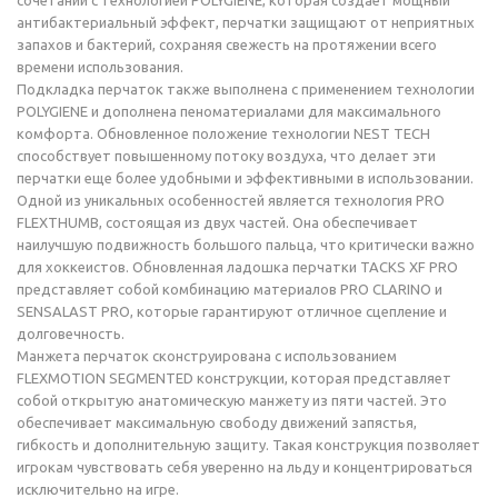
сочетании с технологией POLYGIENE, которая создает мощный
антибактериальный эффект, перчатки защищают от неприятных
запахов и бактерий, сохраняя свежесть на протяжении всего
времени использования.
Подкладка перчаток также выполнена с применением технологии
POLYGIENE и дополнена пеноматериалами для максимального
комфорта. Обновленное положение технологии NEST TECH
способствует повышенному потоку воздуха, что делает эти
перчатки еще более удобными и эффективными в использовании.
Одной из уникальных особенностей является технология PRO
FLEXTHUMB, состоящая из двух частей. Она обеспечивает
наилучшую подвижность большого пальца, что критически важно
для хоккеистов. Обновленная ладошка перчатки TACKS XF PRO
представляет собой комбинацию материалов PRO CLARINO и
SENSALAST PRO, которые гарантируют отличное сцепление и
долговечность.
Манжета перчаток сконструирована с использованием
FLEXMOTION SEGMENTED конструкции, которая представляет
собой открытую анатомическую манжету из пяти частей. Это
обеспечивает максимальную свободу движений запястья,
гибкость и дополнительную защиту. Такая конструкция позволяет
игрокам чувствовать себя уверенно на льду и концентрироваться
исключительно на игре.