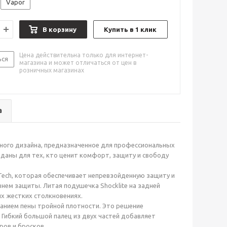
Vapor
В корзину
Купить в 1 клик
Цена действительна только для интернет-
ься
магазина и может отличаться от цен в
розничных магазинах
а
онного дизайна, предназначенное для профессиональных
зданы для тех, кто ценит комфорт, защиту и свободу
Tech, которая обеспечивает непревзойденную защиту и
внем защиты. Литая подушечка Shocklite на задней
х жестких столкновениях.
ванием пены тройной плотности. Это решение
Гибкий большой палец из двух частей добавляет
ров и бросков.