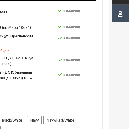
в наличии
азин
в наличии
 (пр Мира 184 к1)
5 (ул. Пресненский
в наличии
бург:
EO (ТЦ ЛЕОМОЛЛ ул
в наличии
3 этаж)
BI (ДС Юбилейный
в наличии
ва д.18 вход №62)
Black/White
Navy
Navy/Red/White