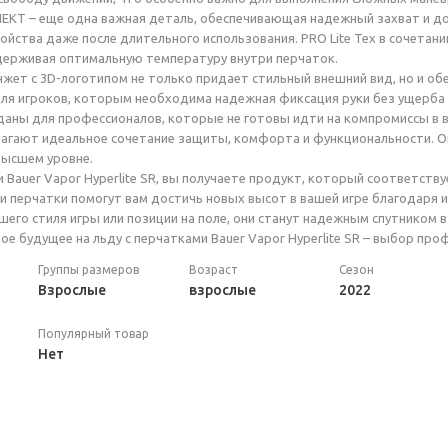
KT – еще одна важная деталь, обеспечивающая надежный захват и дол
войства даже после длительного использования. PRO Lite Tex в сочета
держивая оптимальную температуру внутри перчаток.
ет с 3D-логотипом не только придает стильный внешний вид, но и об
ля игроков, которым необходима надежная фиксация руки без ущерба
даны для профессионалов, которые не готовы идти на компромиссы в в
длагают идеальное сочетание защиты, комфорта и функциональности. 
высшем уровне.
 Bauer Vapor Hyperlite SR, вы получаете продукт, который соответст
и перчатки помогут вам достичь новых высот в вашей игре благодаря
шего стиля игры или позиции на поле, они станут надежным спутником в
ое будущее на льду с перчатками Bauer Vapor Hyperlite SR – выбор про
Группы размеров
Возраст
Сезон
Взрослые
взрослые
2022
Популярный товар
Нет