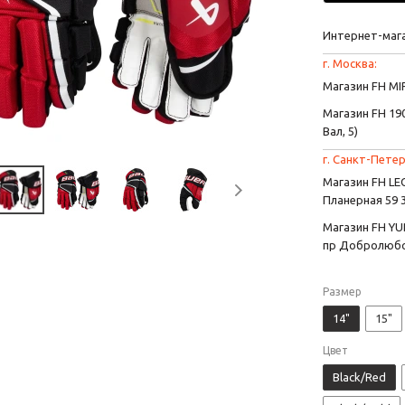
Интернет-маг
г. Москва:
Магазин FH MIR
Магазин FH 190
Вал, 5)
г. Санкт-Петер
Магазин FH L
Планерная 59 
Магазин FH YU
пр Добролюбо
Размер
14"
15"
Цвет
Black/Red