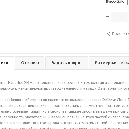
Black/Gold
Поделит
тики
Отзывы
Задать вопрос
Размерная сетк
apor Hyperlite SR – это воплощение передовых технологий и инноваци
мящихся к максимальной производительности на льду. Эти перчатки со
х особенностей перчаток является использование пены Defense Cloud 
хнология делает перчатки невероятно легкими, не жертвуя при этом уро
ельно усиливает защитные свойства, снижая риск травм даже при самы
невренности указательный палец выполнен из трех частей с использо
кость и позволяет контролировать клюшку с максимальной точностью. 
вободу движений, что особенно важно для выполнения сложных манев