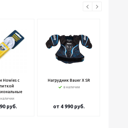
 Howies с
Нагрудник Bauer X SR
Шлем вра
питкой
в наличии
сиональные
 наличии
90 руб.
от
4 990 руб.
от
2