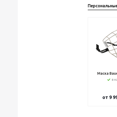
Персональны
Маска Bauer
в н
от
9 9