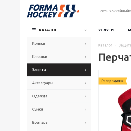
сеть хоккейныйх
КАТАЛОГ
УСЛУГИ
М
Коньки
Каталог
-
Защит
Перчат
Клюшки
Защита
Распродажа
Аксессуары
Одежда
Сумки
Вратарь