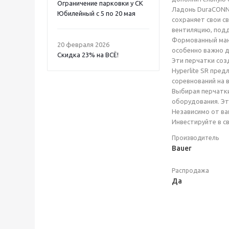
Ограничение парковки у СК
Ладонь DuraCONNE
Юбилейный с 5 по 20 мая
сохраняет свои с
вентиляцию, под
Формованный манж
20 февраля 2026
особенно важно д
Скидка 23% на ВСË!
Эти перчатки соз
Hyperlite SR пре
соревнований на 
Выбирая перчатки
оборудования. Эт
Независимо от ва
Инвестируйте в св
Производитель
Bauer
Распродажа
Да