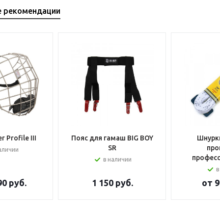
е рекомендации
 Profile III
Пояс для гамаш BIG BOY
Шнурки
SR
про
аличии
профес
в наличии
в
90 руб.
1 150
руб.
от
9