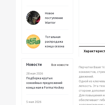
Новое
поступление
Warrior
Тотальная
распродажа
конца сезона
Характерис
Новости
Все новости
Перчатки Bauer V
хоккеистов, стре
28 мая 2026
движений.
Подборка крутых
Одной из ключевы
хоккейных предложений
легкость. Эта те
конца мая в Forma Hockey
стороне дополнит
Для повышения ма
обеспечивает гиб
5 мая 2026
дополнительную с