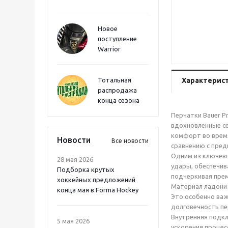
Новое
поступление
Warrior
Тотальная
Характерис
распродажа
конца сезона
Перчатки Bauer P
вдохновленные се
комфорт во время
Новости
Все новости
сравнению с пре
Одним из ключевы
28 мая 2026
удары, обеспечив
Подборка крутых
подчеркивая прем
хоккейных предложений
Материал ладони 
конца мая в Forma Hockey
Это особенно важ
долговечность пе
Внутренняя подкл
5 мая 2026
ускорения процес