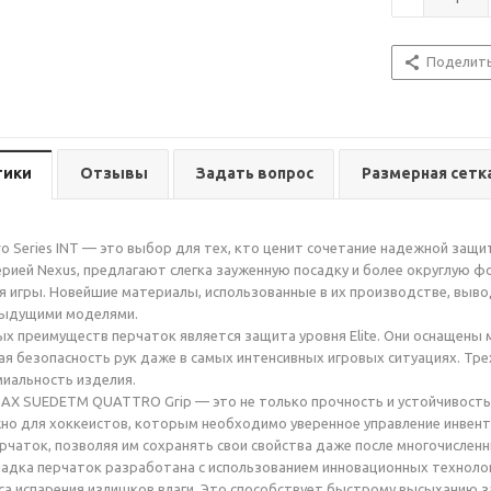
Поделит
тики
Отзывы
Задать вопрос
Размерная сетк
ro Series INT — это выбор для тех, кто ценит сочетание надежной защи
рией Nexus, предлагают слегка зауженную посадку и более округлую фо
 игры. Новейшие материалы, использованные в их производстве, выво
дыдущими моделями.
х преимуществ перчаток является защита уровня Elite. Они оснащены
ая безопасность рук даже в самых интенсивных игровых ситуациях. Тр
иальность изделия.
AX SUEDETM QUATTRO Grip — это не только прочность и устойчивость 
но для хоккеистов, которым необходимо уверенное управление инвент
рчаток, позволяя им сохранять свои свойства даже после многочисленн
адка перчаток разработана с использованием инновационных технологи
са испарения излишков влаги. Это способствует быстрому высыханию з