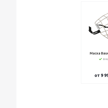
Маска Bauer
в н
от
9 9