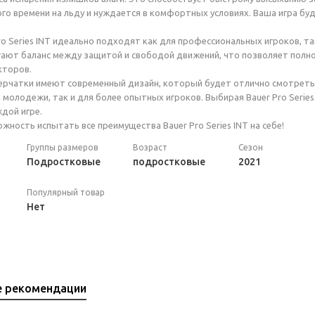
го времени на льду и нуждается в комфортных условиях. Ваша игра буд
ro Series INT идеально подходят как для профессиональных игроков, т
гают баланс между защитой и свободой движений, что позволяет полн
кторов.
перчатки имеют современный дизайн, который будет отлично смотретьс
 молодежи, так и для более опытных игроков. Выбирая Bauer Pro Series
ждой игре.
жность испытать все преимущества Bauer Pro Series INT на себе!
Группы размеров
Возраст
Сезон
Подростковые
подростковые
2021
Популярный товар
Нет
е рекомендации