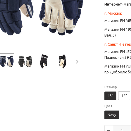
Интернет-маг
г. Москва:
Магазин FH MIR
Магазин FH 190
Вал, 5)
г. Санкт-Петер
Магазин FH L
Планерная 59 
Магазин FH YU
пр Добролюбо
Размер
13"
12"
Цвет
Navy