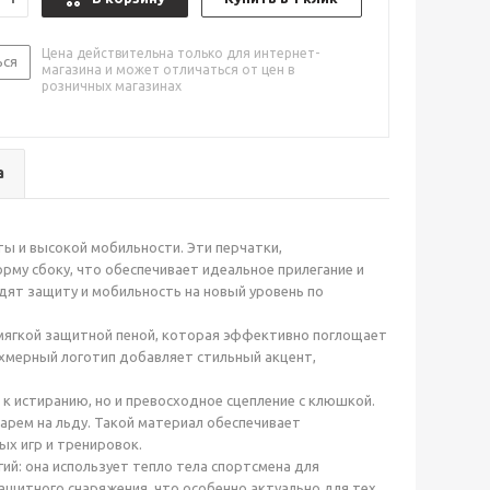
Цена действительна только для интернет-
ься
магазина и может отличаться от цен в
розничных магазинах
а
ты и высокой мобильности. Эти перчатки,
рму сбоку, что обеспечивает идеальное прилегание и
дят защиту и мобильность на новый уровень по
 мягкой защитной пеной, которая эффективно поглощает
ехмерный логотип добавляет стильный акцент,
к истиранию, но и превосходное сцепление с клюшкой.
арем на льду. Такой материал обеспечивает
ых игр и тренировок.
й: она использует тепло тела спортсмена для
ащитного снаряжения, что особенно актуально для тех,