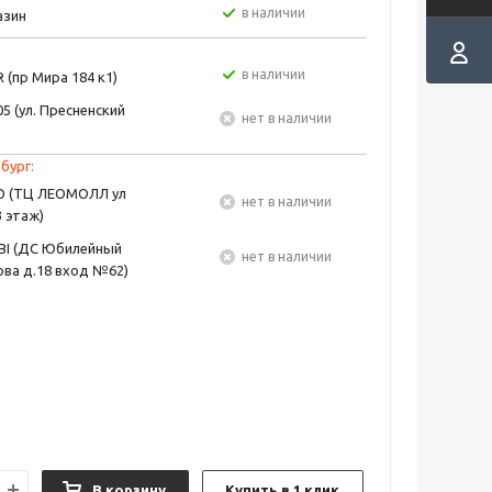
в наличии
азин
в наличии
 (пр Мира 184 к1)
5 (ул. Пресненский
Нет в наличии
бург:
EO (ТЦ ЛЕОМОЛЛ ул
Нет в наличии
3 этаж)
BI (ДС Юбилейный
Нет в наличии
ва д.18 вход №62)
В корзину
Купить в 1 клик