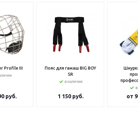
 Profile III
Пояс для гамаш BIG BOY
Шнурки
SR
про
аличии
профес
в наличии
в
90 руб.
1 150
руб.
от
9