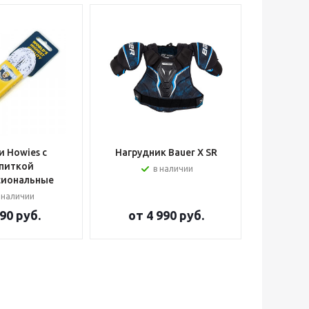
 Howies с
Нагрудник Bauer X SR
Шлем вра
питкой
в наличии
сиональные
 наличии
90 руб.
от
4 990 руб.
от
2