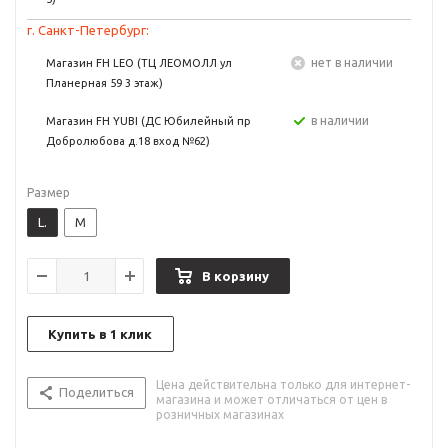
г. Санкт-Петербург:
Нет в наличии
Магазин FH LEO (ТЦ ЛЕОМОЛЛ ул
Планерная 59 3 этаж)
в наличии
Магазин FH YUBI (ДС Юбилейный пр
Добролюбова д.18 вход №62)
Размер
L.
M
В корзину
Купить в 1 клик
Цена действительна только для интернет-
Поделиться
магазина и может отличаться от цен в
розничных магазинах