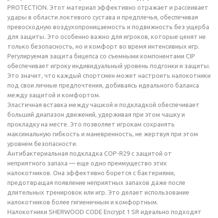
PROTECTION. Этот материал эффективно отражает и рассеивает
удары в области локтевого сустава и предплечья, обеспечивая
превосходную воздухопроницаемость и подвижность без ущерба
для защиты. Это особенно важно для игроков, которые ценят не
только безопасность, но и комфорт во время интенсивных игр.
Регулируемая защита бицепса со съемными компонентами CIP
обеспечивает игроку индивидуальный уровень подгонки и защиты.
Это значит, что каждый спортсмен может настроить налокотники
под свои личные предпочтения, добиваясь идеального баланса
между защитой и комфортом.
Эластичная вставка между чашкой и подкладкой обеспечивает
больший диапазон движений, удерживая при этом чашку и
прокладку на месте. Это позволяет игрокам сохранять
максимальную гибкость и маневренность, не жертвуя при этом
уровнем безопасности.
Антибактериальная подкладка COP-R29 с защитой от
неприятного запаха — еще одно преимущество этих
налокотников. Она эффективно борется с бактериями,
предотвращая появление неприятных запахов даже после
длительных тренировок или игр. Это делает использование
налокотников более гигиеничным и комфортным.
Налокотники SHERWOOD CODE Encrypt 1 SR идеально подходят