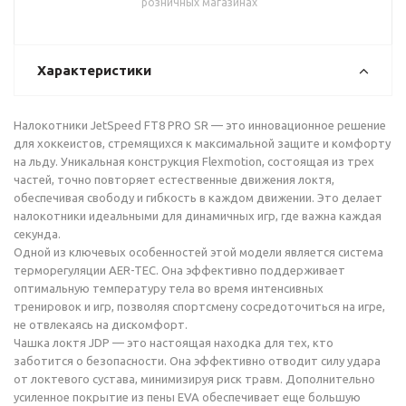
розничных магазинах
Характеристики
Налокотники JetSpeed FT8 PRO SR — это инновационное решение
для хоккеистов, стремящихся к максимальной защите и комфорту
на льду. Уникальная конструкция Flexmotion, состоящая из трех
частей, точно повторяет естественные движения локтя,
обеспечивая свободу и гибкость в каждом движении. Это делает
налокотники идеальными для динамичных игр, где важна каждая
секунда.
Одной из ключевых особенностей этой модели является система
терморегуляции AER-TEC. Она эффективно поддерживает
оптимальную температуру тела во время интенсивных
тренировок и игр, позволяя спортсмену сосредоточиться на игре,
не отвлекаясь на дискомфорт.
Чашка локтя JDP — это настоящая находка для тех, кто
заботится о безопасности. Она эффективно отводит силу удара
от локтевого сустава, минимизируя риск травм. Дополнительно
усиленное покрытие из пены EVA обеспечивает еще большую