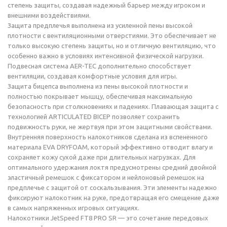
степень защиты, создавая надежный барьер между игроком и
внешними воздействиями.
Защита предплечья выполнена из усиленной пены высокой
плотности с вентиляционными отверстиями. Это обеспечивает не
только высокую степень защиты, но и отличную вентиляцию, что
особенно важно в условиях интенсивной физической нагрузки.
Подвесная система AER-TEC дополнительно способствует
вентиляции, создавая комфортные условия для игры.
Защита бицепса выполнена из пены высокой плотности и
полностью покрывает мышцу, обеспечивая максимальную
безопасность при столкновениях и падениях. Плавающая защита с
технологией ARTICULATED BICEP позволяет сохранить
подвижность руки, не жертвуя при этом защитными свойствами.
Внутренняя поверхность налокотников сделана из вспененного
материала EVA DRYFOAM, который эффективно отводит влагу и
сохраняет кожу сухой даже при длительных нагрузках. Для
оптимального удержания локтя предусмотрены средний двойной
эластичный ремешок с фиксатором и нейлоновый ремешок на
предплечье с защитой от соскальзывания. Эти элементы надежно
фиксируют налокотник на руке, предотвращая его смещение даже
в самых напряженных игровых ситуациях.
Налокотники JetSpeed FT8 PRO SR — это сочетание передовых