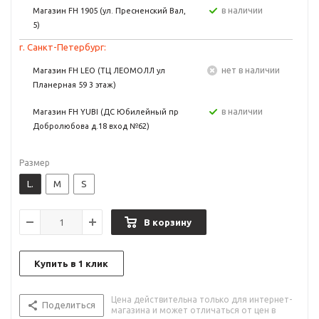
в наличии
Магазин FH 1905 (ул. Пресненский Вал,
5)
г. Санкт-Петербург:
Нет в наличии
Магазин FH LEO (ТЦ ЛЕОМОЛЛ ул
Планерная 59 3 этаж)
в наличии
Магазин FH YUBI (ДС Юбилейный пр
Добролюбова д.18 вход №62)
Размер
L.
M
S
В корзину
Купить в 1 клик
Цена действительна только для интернет-
Поделиться
магазина и может отличаться от цен в