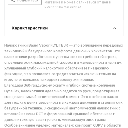
Поделиться
магазина и может отличаться от цен в
розничных магазинах
Характеристики
Налокотники Bauer Vapor FLYLITE JR — это воплощение передовых
технологий и безупречного комфорта для юных хоккеистов. Эти
налокотники разработаны с учётом всех потребностей игрока,
стремящегося к максимальной скорости и маневренности на льду.
Улучшенный глубокий налокотник обеспечивает надежную
фиксацию, что позволяет сосредоточиться исключительно на
игре, не отвлекаясь на корректировку экипировки.
Благодаря 360-градусному охвату и гибкой системе крепления
DynaFlex, налокотники идеально садятся по руке, предотвращая
смещение в самый ответственный момент. Это особенно важно
для тех, кто ценит уверенность в каждом движении и стремится к
безупречной технике. 3-секционный анатомический налокотник с
вставкой из пены DCT и формованной крышкой обеспечивает
дополнительную защиту локтя, минимизируя риск травм.
Особое внимание уделено материалам: композит CURV в области