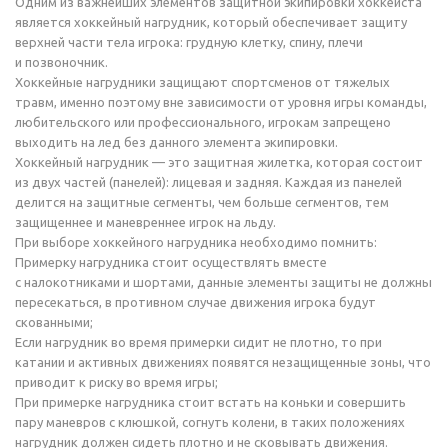
Одним из важнейших элементов защитной экипировки хоккеиста
является хоккейный нагрудник, который обеспечивает защиту
верхней части тела игрока: грудную клетку, спину, плечи
и позвоночник.
Хоккейные нагрудники защищают спортсменов от тяжелых
травм, именно поэтому вне зависимости от уровня игры команды,
любительского или профессионального, игрокам запрещено
выходить на лед без данного элемента экипировки.
Хоккейный нагрудник — это защитная жилетка, которая состоит
из двух частей (панелей): лицевая и задняя. Каждая из панелей
делится на защитные сегменты, чем больше сегментов, тем
защищеннее и маневреннее игрок на льду.
При выборе хоккейного нагрудника необходимо помнить:
Примерку нагрудника стоит осуществлять вместе
с налокотниками и шортами, данные элементы защиты не должны
пересекаться, в противном случае движения игрока будут
скованными;
Если нагрудник во время примерки сидит не плотно, то при
катании и активных движениях появятся незащищенные зоны, что
приводит к риску во время игры;
При примерке нагрудника стоит встать на коньки и совершить
пару маневров с клюшкой, согнуть колени, в таких положениях
нагрудник должен сидеть плотно и не сковывать движения.