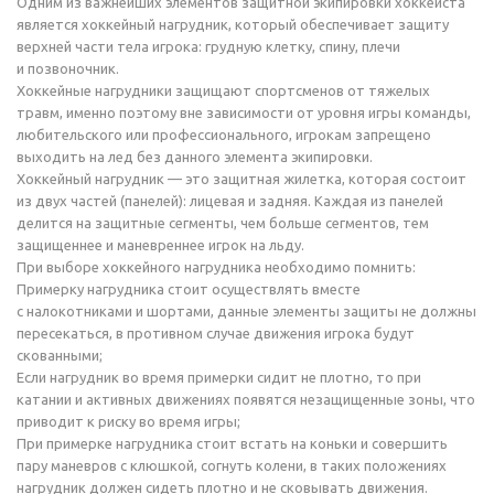
Одним из важнейших элементов защитной экипировки хоккеиста
является хоккейный нагрудник, который обеспечивает защиту
верхней части тела игрока: грудную клетку, спину, плечи
и позвоночник.
Хоккейные нагрудники защищают спортсменов от тяжелых
травм, именно поэтому вне зависимости от уровня игры команды,
любительского или профессионального, игрокам запрещено
выходить на лед без данного элемента экипировки.
Хоккейный нагрудник — это защитная жилетка, которая состоит
из двух частей (панелей): лицевая и задняя. Каждая из панелей
делится на защитные сегменты, чем больше сегментов, тем
защищеннее и маневреннее игрок на льду.
При выборе хоккейного нагрудника необходимо помнить:
Примерку нагрудника стоит осуществлять вместе
с налокотниками и шортами, данные элементы защиты не должны
пересекаться, в противном случае движения игрока будут
скованными;
Если нагрудник во время примерки сидит не плотно, то при
катании и активных движениях появятся незащищенные зоны, что
приводит к риску во время игры;
При примерке нагрудника стоит встать на коньки и совершить
пару маневров с клюшкой, согнуть колени, в таких положениях
нагрудник должен сидеть плотно и не сковывать движения.