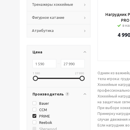
Тренажеры хоккейные
Нагрудник P
Фигурное катание
PRO
в н
Атрибутика
4 99
Цена
Одним из важнейш
1 590
27 990
тела игрока: груд
Хоккейные нагруд
профессиональног
Производитель
?
Хоккейный нагруд
на защитные сегм
Bauer
При выборе хокке
CCM
Примерку нагрудн
PRIME
случае движения 
Reebok
Если нагрудник в
Sherwood