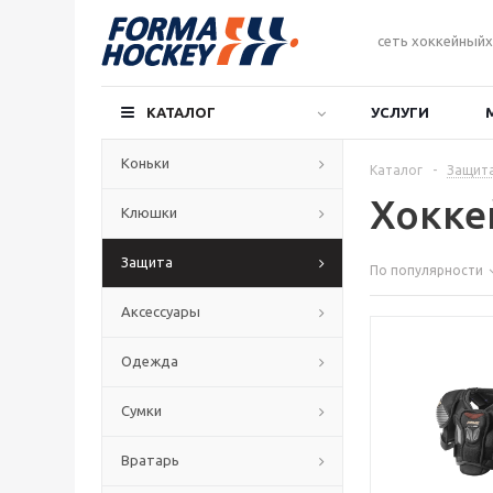
сеть хоккейныйх
КАТАЛОГ
УСЛУГИ
Коньки
Каталог
-
Защит
Хокке
Клюшки
Защита
По популярности
Аксессуары
Одежда
Сумки
Вратарь