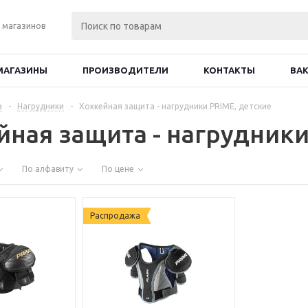
 магазинов
МАГАЗИНЫ
ПРОИЗВОДИТЕЛИ
КОНТАКТЫ
ВА
а
-
Нагрудники
-
Хоккейная защита - нагрудники PRIME, детские
йная защита - нагрудники
По алфавиту
По цене
Распродажа