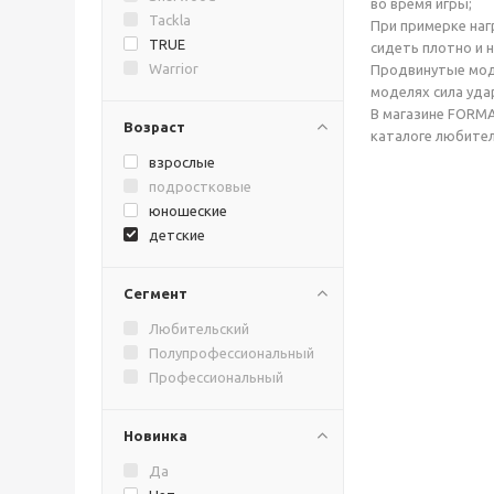
во время игры;
Tackla
При примерке наг
TRUE
сидеть плотно и 
Warrior
Продвинутые моде
моделях сила уда
В магазине FORMA
Возраст
каталоге любител
взрослые
подростковые
юношеские
детские
Сегмент
Любительский
Полупрофессиональный
Профессиональный
Новинка
Да