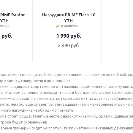
RIME Raptor
Нагрудник PRIME Flash 1.0
 YTH
YTH
аличии
в наличии
0
руб.
1 990
руб.
2 490
руб.
их элементов защитной экипировки хоккеиста является хоккейный наг
ную клетку, спину, плечи и позвоночник.
ники защищают спортсменов от тяжелых травм, именно поэтому вне з
о, игрокам запрещено выходить на лед без данного элемента экипиров
ник — это защитная жилетка, которая состоит из двух частей (панелей)
енты, чем больше сегментов, тем защищеннее и маневреннее игрок на л
йного нагрудника необходимо помнить:
ика стоит осуществлять вместе с налокотниками и шортами, данные э
игрока будут скованными;
о время примерки сидит не плотно, то при катании и активных движени