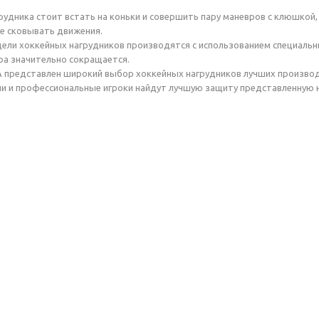
рудника стоит встать на коньки и совершить пару маневров с клюшкой,
не сковывать движения.
ли хоккейных нагрудников производятся с использованием специальных
ра значительно сокращается.
 представлен широкий выбор хоккейных нагрудников лучших производител
и и профессиональные игроки найдут лучшую защиту представленную 