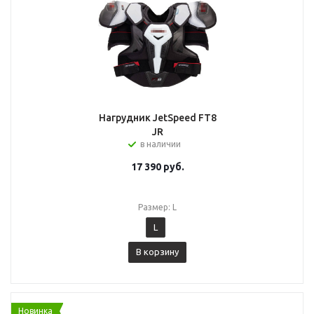
Нагрудник JetSpeed FT8
JR
в наличии
17 390
руб.
Размер: L
L
В корзину
Новинка