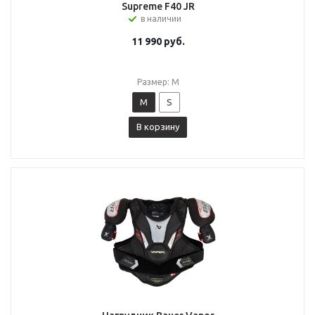
Supreme F40 JR
в наличии
11 990
руб.
Размер: M
M
S
В корзину