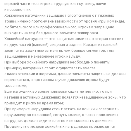
верхней части тела игрока: грудную клетку, спину, плечи
и позвоночник.
Хоккейные нагрудники защищают спортсменов от тяжелых
травм, именно поэтому вне зависимости от уровня игры команды,
любительского или профессионального, игрокам запрещено
выходить на лед без данного элемента экипировки.
Хоккейный нагрудник — это защитная жилетка, которая состоит
из двух частей (панелей): лицевая и задняя. Каждая из панелей
делится на защитные сегменты, чем больше сегментов, тем
защищеннее и маневреннее игрок на льду.
При выборе хоккейного нагрудника необходимо помнить:
Примерку нагрудника стоит осуществлять вместе
с налокотниками и шортами, данные элементы защиты не должны
пересекаться, в противном случае движения игрока будут
скованными;
Если нагрудник во время примерки сидит не плотно, то при
катании и активных движениях появятся незащищенные зоны, что
приводит к риску во время игры;
При примерке нагрудника стоит встать на коньки и совершить
пару маневров с клюшкой, согнуть колени, в таких положениях
нагрудник должен сидеть плотно и не сковывать движения.
Продвинутые модели хоккейных нагрудников производятся