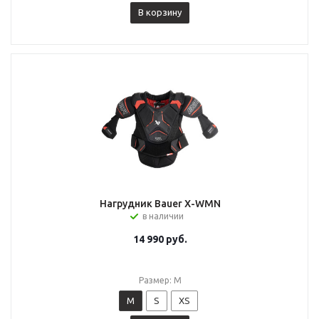
В корзину
Нагрудник Bauer X-WMN
в наличии
14 990
руб.
Размер: M
M
S
XS