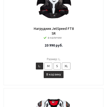
Нагрудник JetSpeed FT8
SR
в наличии
20 990
руб.
Размер: L.
L.
M
S
XL
В корзину