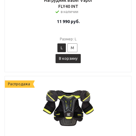
Нагрудник Bauer Vapor
FLY40 INT
в наличии
11 990
руб.
Размер: L
L
M
В корзину
Распродажа