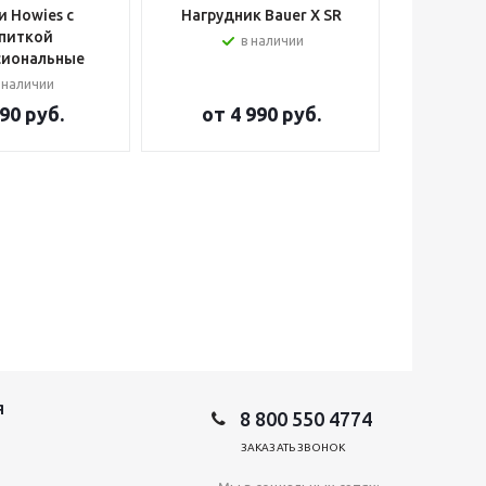
 Howies с
Нагрудник Bauer X SR
Шлем вра
питкой
в наличии
сиональные
 наличии
90 руб.
от
4 990 руб.
от
2
Я
8 800 550 4774
ЗАКАЗАТЬ ЗВОНОК