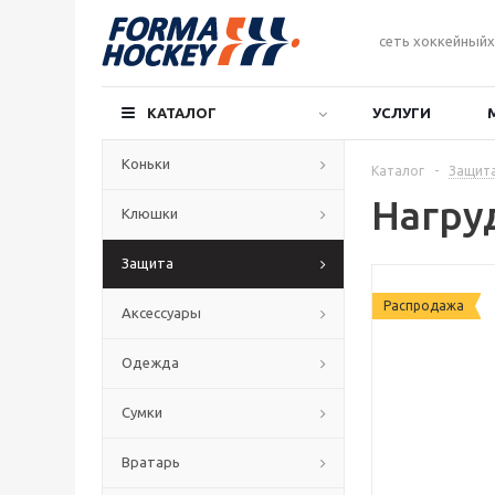
сеть хоккейныйх
КАТАЛОГ
УСЛУГИ
Коньки
Каталог
-
Защит
Нагру
Клюшки
Защита
Распродажа
Аксессуары
Одежда
Сумки
Вратарь