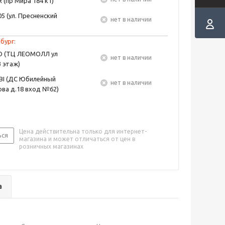
 (пр Мира 184 к1)
5 (ул. Пресненский
Нет в наличии
бург:
EO (ТЦ ЛЕОМОЛЛ ул
Нет в наличии
3 этаж)
BI (ДС Юбилейный
Нет в наличии
ва д.18 вход №62)
Цена действительна только для интернет-
ься
магазина и может отличаться от цен в
розничных магазинах
а