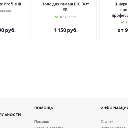
 Profile III
Пояс для гамаш BIG BOY
Шнурки
SR
про
аличии
профес
в наличии
в
90 руб.
1 150
руб.
от
9
ПОМОЩЬ
ИНФОРМАЦИ
ЯЛЬНОСТИ
Помощь
Статьи