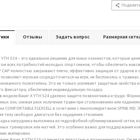
Поделит
тики
Отзывы
Задать вопрос
Размерная сетк
X YTH S24 – это идеальное решение для юных хоккеистов, которые ценя
том всех потребностей молодых спортсменов, чтобы обеспечить макси
P CAP полностью закрывают плечо, эффективно защищая от ударов и 
позволяет игрокам сосредоточиться на игре, не беспокоясь о травма
мованного полиэтилена. Это не только усиливает защитные свойства на
о фиксатора, обеспечивая индивидуальную посадку.
в модели Bauer X YTH S24 уделено защите позвоночника и груди. Фор
имых зон, снижая риск получения травм при столкновениях или падени
на COMFORTABLE FLEXCELL в сочетании с пенополиуретаном SPINE MD. Э
я телу свободно двигаться без ощущения стеснения.
адка нагрудника выполнена из гидрофобной сублимированной сетки, к
вных тренировок или матчей. Это особенно важно для поддержания к
ии экипировки.
удник Bauer X YTH S24 отличается легкостью и эргономичностью. Он н