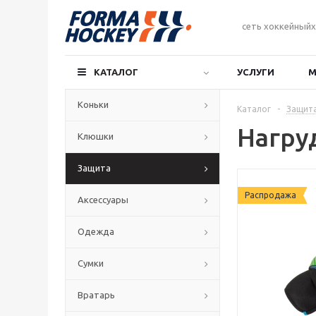
сеть хоккейныйх
КАТАЛОГ
УСЛУГИ
М
Коньки
Каталог
-
Защит
Нагру
Клюшки
Защита
Распродажа
Аксессуары
Одежда
Сумки
Вратарь