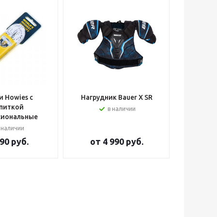
 Howies с
Нагрудник Bauer X SR
Шлем вра
питкой
в наличии
сиональные
 наличии
90 руб.
от
4 990 руб.
от
2