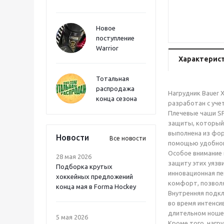
Новое
поступление
Warrior
Характерис
Тотальная
распродажа
Нагрудник Bauer 
конца сезона
разработан с уче
Плечевые чаши S
защиты, который 
выполнена из фор
Новости
Все новости
помощью удобног
Особое внимание 
28 мая 2026
защиту этих уязв
Подборка крутых
инновационная пе
хоккейных предложений
комфорт, позволя
конца мая в Forma Hockey
Внутренняя подкл
во время интенси
длительном ношен
5 мая 2026
Кроме того, нагр