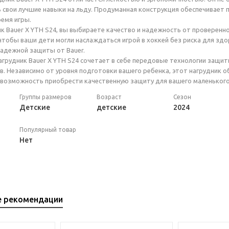
свои лучшие навыки на льду. Продуманная конструкция обеспечивает пл
емя игры.
к Bauer X YTH S24, вы выбираете качество и надежность от проверенн
 чтобы ваши дети могли наслаждаться игрой в хоккей без риска для здо
адежной защиты от Bauer.
агрудник Bauer X YTH S24 сочетает в себе передовые технологии защи
. Независимо от уровня подготовки вашего ребенка, этот нагрудник 
е возможность приобрести качественную защиту для вашего маленького
Группы размеров
Возраст
Сезон
Детские
детские
2024
Популярный товар
Нет
е рекомендации