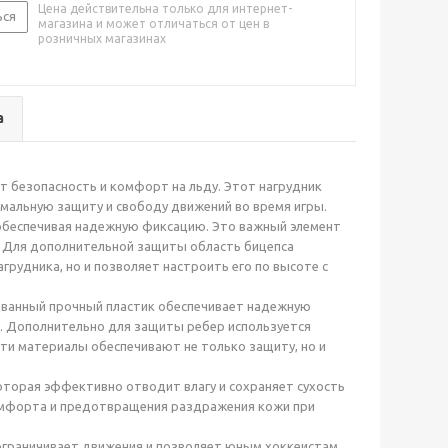
Цена действительна только для интернет-
ься
магазина и может отличаться от цен в
розничных магазинах
а
т безопасность и комфорт на льду. Этот нагрудник
мальную защиту и свободу движений во время игры.
обеспечивая надежную фиксацию. Это важный элемент
х. Для дополнительной защиты область бицепса
грудника, но и позволяет настроить его по высоте с
мованный прочный пластик обеспечивает надежную
ях. Дополнительно для защиты ребер используется
ти материалы обеспечивают не только защиту, но и
оторая эффективно отводит влагу и сохраняет сухость
омфорта и предотвращения раздражения кожи при
е ограничивает движения и позволяет юным хоккеистам