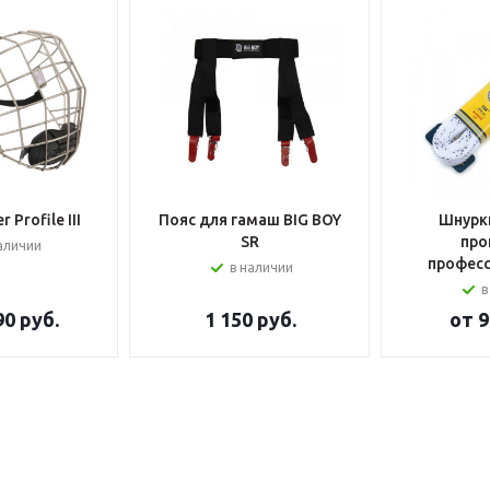
 Profile III
Пояс для гамаш BIG BOY
Шнурки
SR
про
аличии
профес
в наличии
в
90 руб.
1 150
руб.
от
9