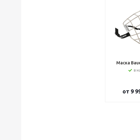
Маска Bauer
в н
от
9 9