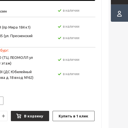
в наличии
азин
в наличии
 (пр Мира 184 к1)
5 (ул. Пресненский
в наличии
бург:
EO (ТЦ ЛЕОМОЛЛ ул
в наличии
3 этаж)
BI (ДС Юбилейный
в наличии
ва д.18 вход №62)
S
В корзину
Купить в 1 клик