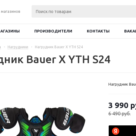
 магазинов
АГАЗИНЫ
ПРОИЗВОДИТЕЛИ
КОНТАКТЫ
ВАКА
а
-
Нагрудники
-
Нагрудник Bauer X YTH S24
дник Bauer X YTH S24
Нагрудник Bau
3 990
р
6 490
руб.