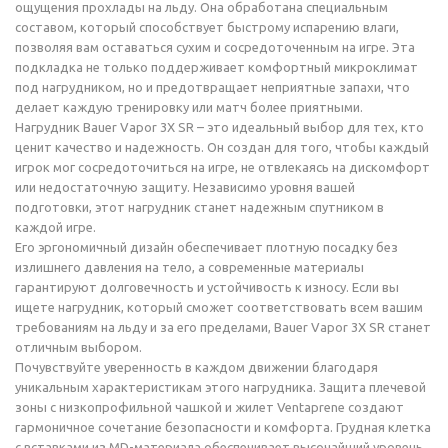
ощущения прохлады на льду. Она обработана специальным
составом, который способствует быстрому испарению влаги,
позволяя вам оставаться сухим и сосредоточенным на игре. Эта
подкладка не только поддерживает комфортный микроклимат
под нагрудником, но и предотвращает неприятные запахи, что
делает каждую тренировку или матч более приятными.
Нагрудник Bauer Vapor 3X SR – это идеальный выбор для тех, кто
ценит качество и надежность. Он создан для того, чтобы каждый
игрок мог сосредоточиться на игре, не отвлекаясь на дискомфорт
или недостаточную защиту. Независимо уровня вашей
подготовки, этот нагрудник станет надежным спутником в
каждой игре.
Его эргономичный дизайн обеспечивает плотную посадку без
излишнего давления на тело, а современные материалы
гарантируют долговечность и устойчивость к износу. Если вы
ищете нагрудник, который сможет соответствовать всем вашим
требованиям на льду и за его пределами, Bauer Vapor 3X SR станет
отличным выбором.
Почувствуйте уверенность в каждом движении благодаря
уникальным характеристикам этого нагрудника. Защита плечевой
зоны с низкопрофильной чашкой и жилет Ventaprene создают
гармоничное сочетание безопасности и комфорта. Грудная клетка
с вставками из MD-материала обеспечивает высочайший уровень