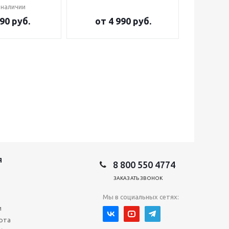
 наличии
90 руб.
от
4 990 руб.
от
2
Я
8 800 550 4774
ЗАКАЗАТЬ ЗВОНОК
Мы в социальных сетях:
и
рта