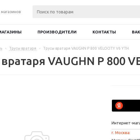
 магазинов
МАГАЗИНЫ
ПРОИЗВОДИТЕЛИ
КОНТАКТЫ
ВА
ь
-
Трусы вратаря
-
Трусы вратаря VAUGHN P 800 VELOCITY V6 YTH
 вратаря VAUGHN P 800 V
Интернет-маг
г. Москва: