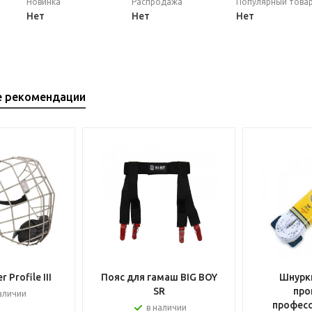
Новинка
Распродажа
Популярный това
Нет
Нет
Нет
е рекомендации
 Profile III
Пояс для гамаш BIG BOY
Шнурки
SR
про
аличии
профес
в наличии