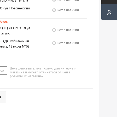
 (пр Мира 184 к1)
5 (ул. Пресненский
Нет в наличии
бург:
EO (ТЦ ЛЕОМОЛЛ ул
Нет в наличии
3 этаж)
BI (ДС Юбилейный
Нет в наличии
ва д.18 вход №62)
Цена действительна только для интернет-
ься
магазина и может отличаться от цен в
розничных магазинах
а