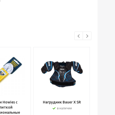
р
 Howies с
Нагрудник Bauer X SR
Шлем вра
питкой
в наличии
сиональные