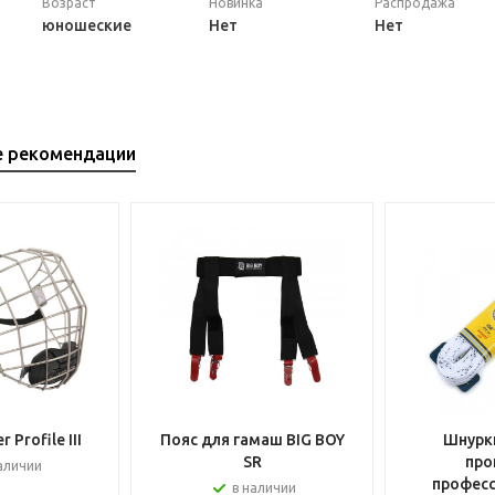
Возраст
Новинка
Распродажа
юношеские
Нет
Нет
е рекомендации
 Profile III
Пояс для гамаш BIG BOY
Шнурки
SR
про
аличии
профес
в наличии