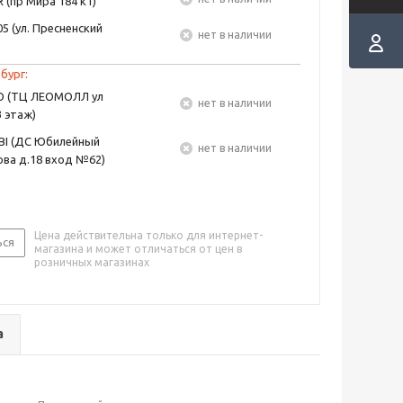
 (пр Мира 184 к1)
5 (ул. Пресненский
Нет в наличии
бург:
EO (ТЦ ЛЕОМОЛЛ ул
Нет в наличии
3 этаж)
BI (ДС Юбилейный
Нет в наличии
ва д.18 вход №62)
Цена действительна только для интернет-
ься
магазина и может отличаться от цен в
розничных магазинах
а