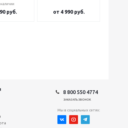
 наличии
90 руб.
от
4 990 руб.
от
2
Я
8 800 550 4774
ЗАКАЗАТЬ ЗВОНОК
Мы в социальных сетях:
и
рта