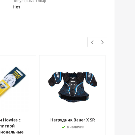
Популярный товар
Нет
 Howies с
Нагрудник Bauer X SR
Шлем вра
питкой
в наличии
сиональные