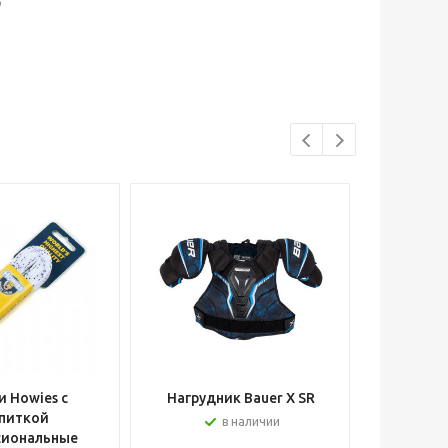
р
 Howies с
Нагрудник Bauer X SR
Шлем вра
питкой
в наличии
сиональные