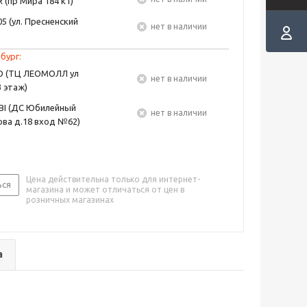
 (пр Мира 184 к1)
5 (ул. Пресненский
Нет в наличии
бург:
EO (ТЦ ЛЕОМОЛЛ ул
Нет в наличии
3 этаж)
BI (ДС Юбилейный
Нет в наличии
ва д.18 вход №62)
Цена действительна только для интернет-
ься
магазина и может отличаться от цен в
розничных магазинах
а