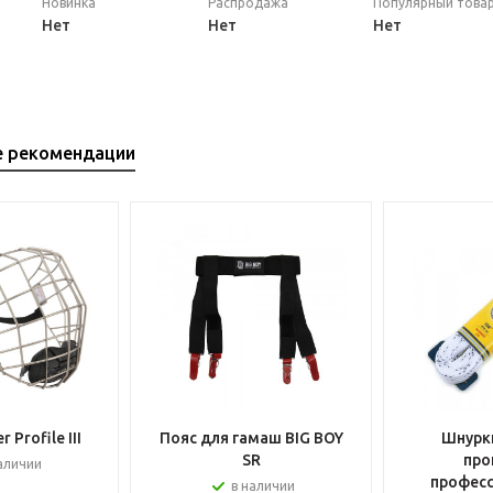
Новинка
Распродажа
Популярный това
Нет
Нет
Нет
е рекомендации
 Profile III
Пояс для гамаш BIG BOY
Шнурки
SR
про
аличии
профес
в наличии