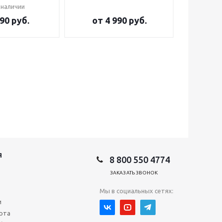
 наличии
90 руб.
от
4 990 руб.
от
2
Я
8 800 550 4774
ЗАКАЗАТЬ ЗВОНОК
Мы в социальных сетях:
и
рта