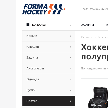
сеть хоккейныйх
КАТАЛОГ
УСЛУГИ
Коньки
Каталог
-
Вратар
Хокке
Клюшки
полуп
Защита
Аксессуары
По популярности
Одежда
Сумки
Вратарь