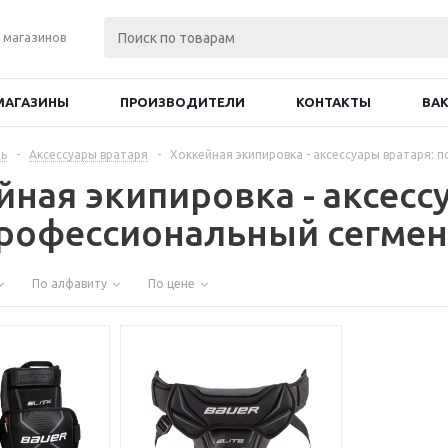
 магазинов
МАГАЗИНЫ
ПРОИЗВОДИТЕЛИ
КОНТАКТЫ
ВА
ь
-
Аксессуары вратаря
-
Хоккейная экипировка - аксессуары вратаря:
йная экипировка - аксесс
рофессиональный сегмен
По алфавиту
По цене