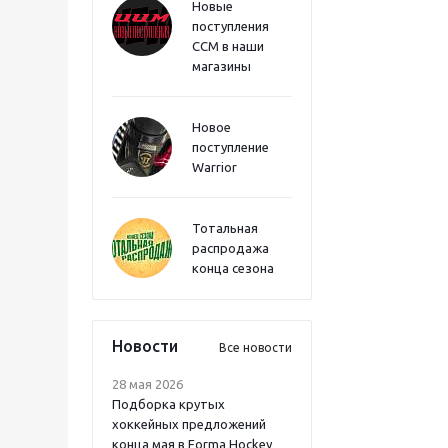
Новые
поступления
CCM в наши
магазины
Новое
поступление
Warrior
Тотальная
распродажа
конца сезона
Новости
Все новости
28 мая 2026
Подборка крутых
хоккейных предложений
конца мая в Forma Hockey