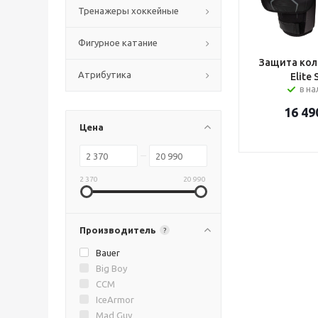
Тренажеры хоккейные
Фигурное катание
Защита кол
Атрибутика
Elite 
в н
16 49
Цена
2 370
20 990
Производитель
?
Bauer
Big Boy
CCM
IceArmor
Mad Guy