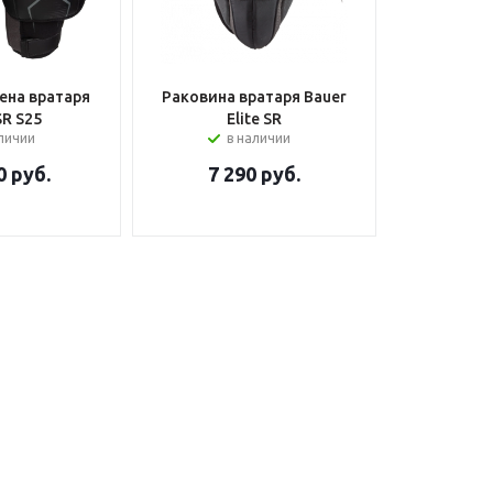
ена вратаря
Раковина вратаря Bauer
SR S25
Elite SR
аличии
в наличии
0
руб.
7 290
руб.