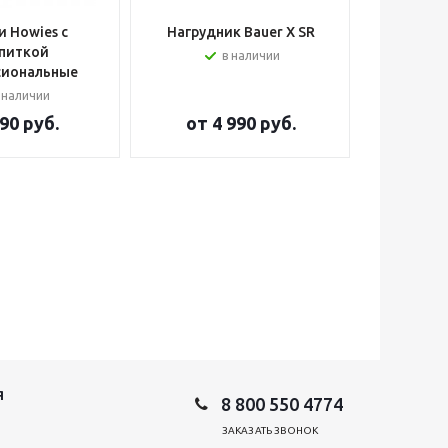
 Howies с
Нагрудник Bauer X SR
Шлем вра
питкой
в наличии
сиональные
 наличии
90 руб.
от
4 990 руб.
от
2
Я
8 800 550 4774
ЗАКАЗАТЬ ЗВОНОК