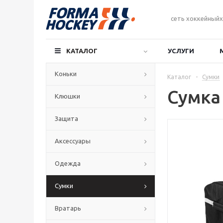
сеть хоккейныйх
КАТАЛОГ
УСЛУГИ
Коньки
Каталог
-
Сумки
Сумка
Клюшки
Защита
Аксессуары
Одежда
Сумки
Вратарь