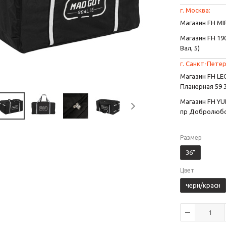
г. Москва:
Магазин FH MIR
Магазин FH 190
Вал, 5)
г. Санкт-Петер
Магазин FH L
Планерная 59 
Магазин FH YU
пр Добролюбо
Размер
36"
Цвет
черн/красн