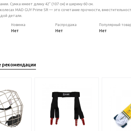
нии. Сумка имеет длину 42" (107 см) и ширину 60 см.
 колесах MAD GUY Prime SR — это сочетание прочности, вместительности
дой детали.
Новинка
Распродажа
Популярный това
Нет
Нет
Нет
е рекомендации