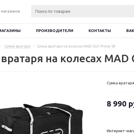
 магазинов
МАГАЗИНЫ
ПРОИЗВОДИТЕЛИ
КОНТАКТЫ
ВА
-
Сумки вратаря
-
Сумка вратаря на колесах MAD GUY Prime SR
 вратаря на колесах MAD 
Сумка вратаря
8 990
р
Интернет-маг