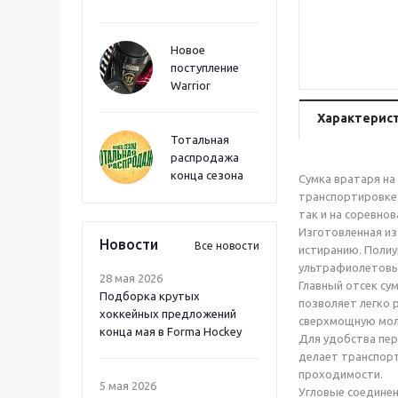
Новое
поступление
Warrior
Характерис
Тотальная
распродажа
конца сезона
Сумка вратаря на
транспортировке 
так и на соревнов
Изготовленная из
Новости
Все новости
истиранию. Полиу
ультрафиолетовых
28 мая 2026
Главный отсек су
Подборка крутых
позволяет легко 
хоккейных предложений
сверхмощную мол
конца мая в Forma Hockey
Для удобства пер
делает транспорт
проходимости.
5 мая 2026
Угловые соединен