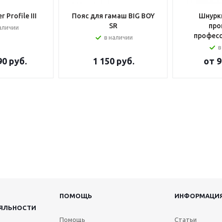
 Profile III
Пояс для гамаш BIG BOY
Шнурки
SR
про
аличии
профес
в наличии
в
90 руб.
1 150
руб.
от
9
ПОМОЩЬ
ИНФОРМАЦИ
ЯЛЬНОСТИ
Помощь
Статьи