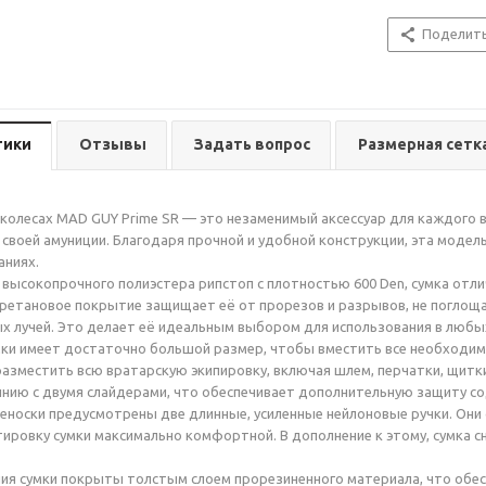
Поделит
тики
Отзывы
Задать вопрос
Размерная сетк
 колесах MAD GUY Prime SR — это незаменимый аксессуар для каждого 
своей амуниции. Благодаря прочной и удобной конструкции, эта модел
аниях.
 высокопрочного полиэстера рипстоп с плотностью 600 Den, сумка отли
ретановое покрытие защищает её от прорезов и разрывов, не поглощае
 лучей. Это делает её идеальным выбором для использования в любых
мки имеет достаточно большой размер, чтобы вместить все необходи
разместить всю вратарскую экипировку, включая шлем, перчатки, щитки
нию с двумя слайдерами, что обеспечивает дополнительную защиту с
еноски предусмотрены две длинные, усиленные нейлоновые ручки. Они 
ировку сумки максимально комфортной. В дополнение к этому, сумка
ия сумки покрыты толстым слоем прорезиненного материала, что обе