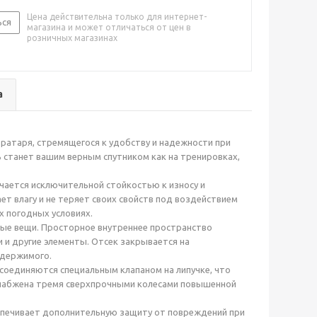
Цена действительна только для интернет-
ься
магазина и может отличаться от цен в
розничных магазинах
а
вратаря, стремящегося к удобству и надежности при
ь станет вашим верным спутником как на тренировках,
чается исключительной стойкостью к износу и
т влагу и не теряет своих свойств под воздействием
 погодных условиях.
мые вещи. Просторное внутреннее пространство
 и другие элементы. Отсек закрывается на
одержимого.
соединяются специальным клапаном на липучке, что
 снабжена тремя сверхпрочными колесами повышенной
спечивает дополнительную защиту от повреждений при