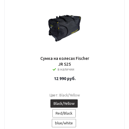
Сумка на колесах Fischer
JR S25
в наличии
12 990
руб.
Цвет: Black/Yellow
Black/Yellow
Red/Black
blue/white