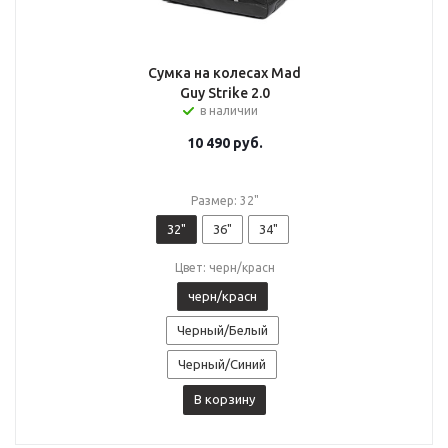
Сумка на колесах Mad
Guy Strike 2.0
в наличии
10 490
руб.
Размер: 32"
32"
36"
34"
Цвет: черн/красн
черн/красн
Черный/Белый
Черный/Синий
В корзину