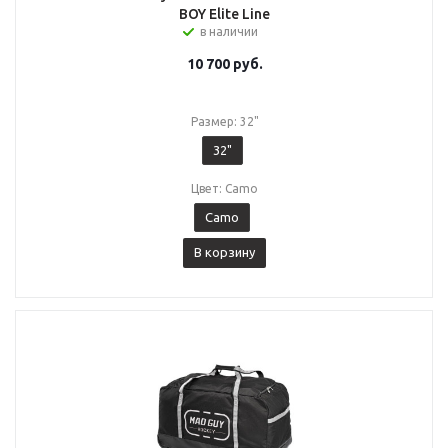
BOY Elite Line
в наличии
10 700
руб.
Размер: 32"
32"
Цвет: Camo
Camo
В корзину