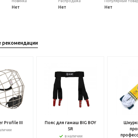
Новинка
Распродажа
Популярный това
Нет
Нет
Нет
е рекомендации
 Profile III
Пояс для гамаш BIG BOY
Шнурки
SR
про
аличии
профес
в наличии