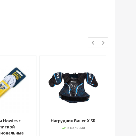
р
 Howies с
Нагрудник Bauer X SR
Шлем вра
питкой
в наличии
сиональные