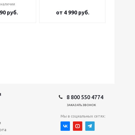
 наличии
90 руб.
от
4 990 руб.
от
2
Я
8 800 550 4774
ЗАКАЗАТЬ ЗВОНОК
Мы в социальных сетях:
и
рта