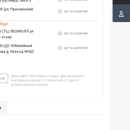
 (пр Мира 184 к1)
5 (ул. Пресненский
Нет в наличии
бург:
EO (ТЦ ЛЕОМОЛЛ ул
Нет в наличии
3 этаж)
BI (ДС Юбилейный
Нет в наличии
ва д.18 вход №62)
Цена действительна только для интернет-
ься
магазина и может отличаться от цен в
розничных магазинах
а