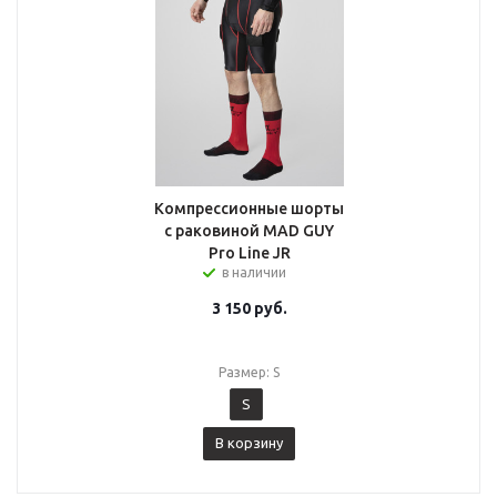
Компрессионные шорты
с раковиной MAD GUY
Pro Line JR
в наличии
3 150
руб.
Размер: S
S
В корзину