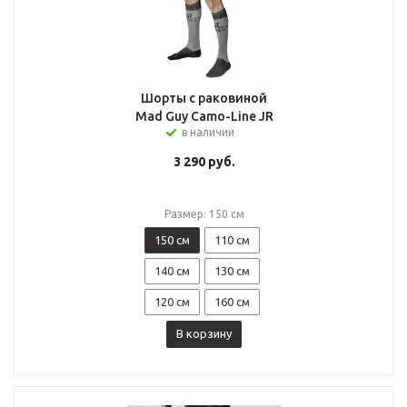
Шорты с раковиной
Mad Guy Camo-Line JR
в наличии
3 290
руб.
Размер: 150 см
150 см
110 см
140 см
130 см
120 см
160 см
В корзину