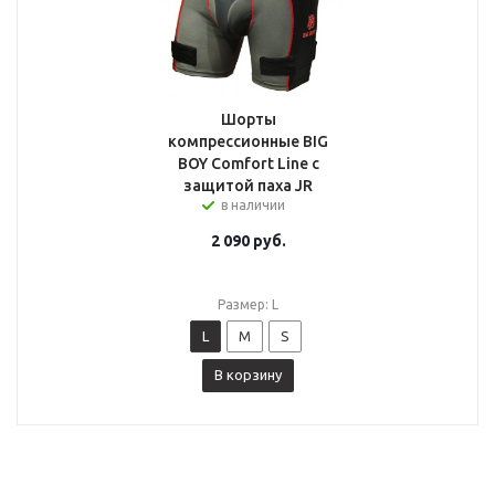
Шорты
компрессионные BIG
BOY Comfort Line с
защитой паха JR
в наличии
2 090
руб.
Размер: L
L
M
S
В корзину