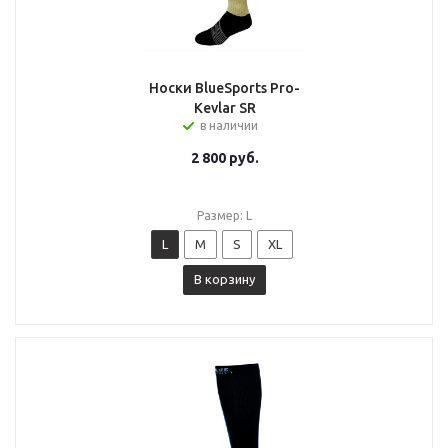
Носки BlueSports Pro-
Kevlar SR
в наличии
2 800
руб.
Размер: L
L
M
S
XL
В корзину