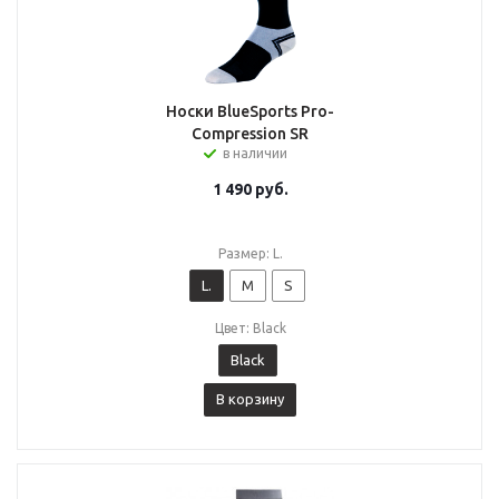
Носки BlueSports Pro-
Compression SR
в наличии
1 490
руб.
Размер: L.
L.
M
S
Цвет: Black
Black
В корзину