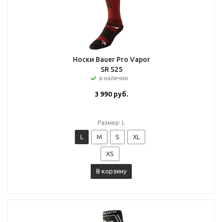
Носки Bauer Pro Vapor
SR S25
в наличии
3 990
руб.
Размер: L
L
M
S
XL
XS
В корзину