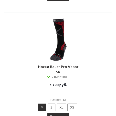
Носки Bauer Pro Vapor
SR
в наличии
3 790
руб.
Размер: M
M
S
XL
XS