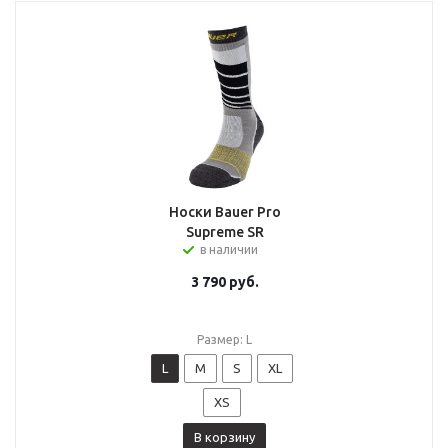
Носки Bauer Pro
Supreme SR
в наличии
3 790
руб.
Размер: L
L
M
S
XL
XS
В корзину