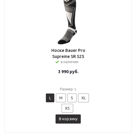
Носки Bauer Pro
Supreme SR S25
в наличии
3 990
руб.
Размер: L
L
M
S
XL
XS
В корзину