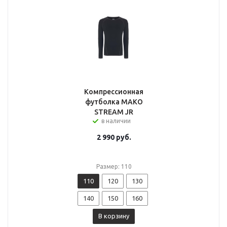
Компрессионная
футболка MAKO
STREAM JR
в наличии
2 990
руб.
Размер: 110
110
120
130
140
150
160
В корзину