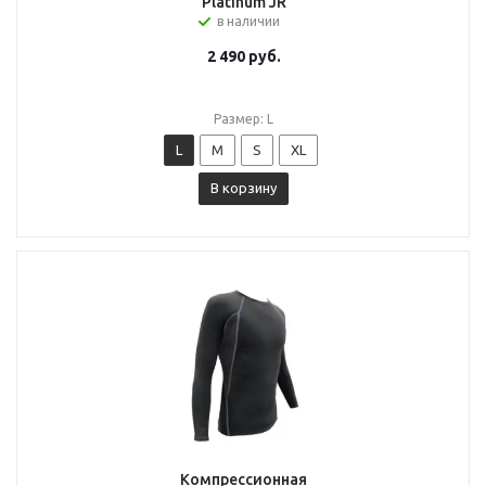
Platinum JR
в наличии
2 490
руб.
Размер: L
L
M
S
XL
В корзину
Компрессионная