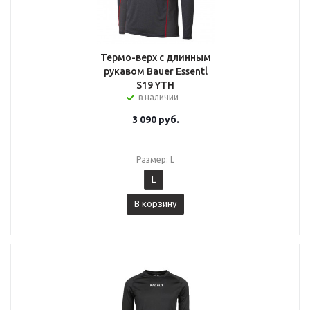
Термо-верх с длинным
рукавом Bauer Essentl
S19 YTH
в наличии
3 090
руб.
Размер: L
L
В корзину