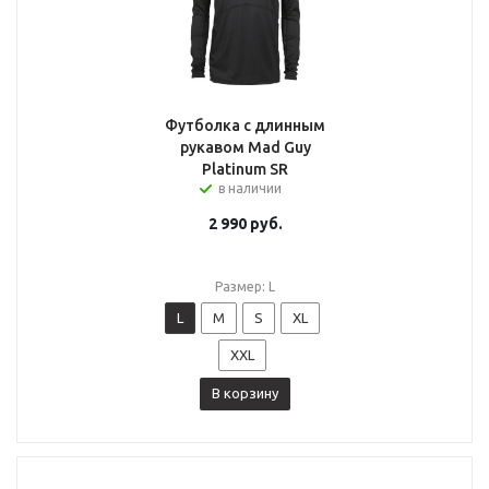
Футболка с длинным
рукавом Mad Guy
Platinum SR
в наличии
2 990
руб.
Размер: L
L
M
S
XL
XXL
В корзину