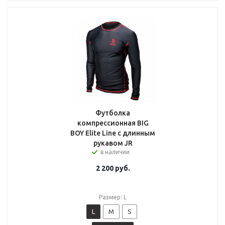
Футболка
компрессионная BIG
BOY Elite Line с длинным
рукавом JR
в наличии
2 200
руб.
Размер: L
L
M
S