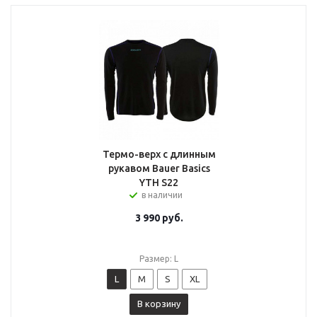
Термо-верх с длинным
рукавом Bauer Basics
YTH S22
в наличии
3 990
руб.
Размер: L
L
M
S
XL
В корзину