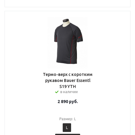
Термо-верх с коротким
рукавом Bauer Essentl
S19 YTH
в наличии
2 890
руб.
Размер: L
L