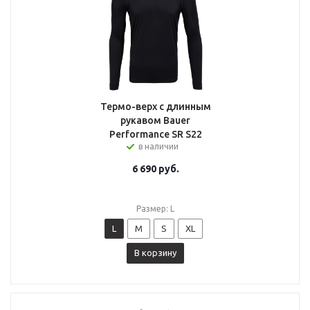
Термо-верх с длинным
рукавом Bauer
Performance SR S22
в наличии
6 690
руб.
Размер: L
L
M
S
XL
В корзину