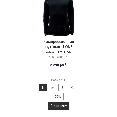
Компрессионная
футболка I ONE
ANATOMIC SR
в наличии
2 290
руб.
Размер: L.
L.
M
S
XL
XXL
В корзину