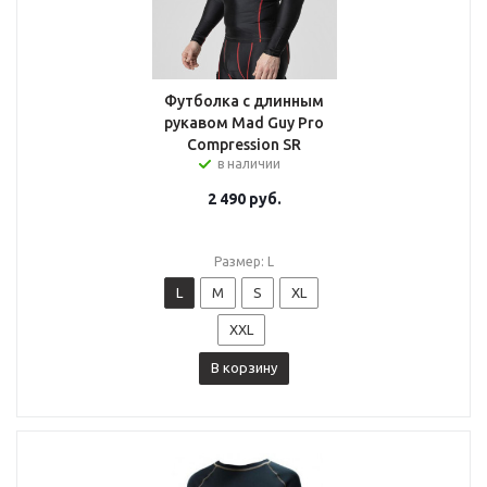
Футболка с длинным
рукавом Mad Guy Pro
Compression SR
в наличии
2 490
руб.
Размер: L
L
M
S
XL
XXL
В корзину