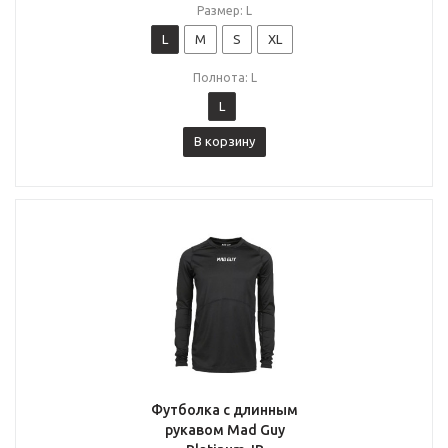
Размер: L
L
M
S
XL
Полнота: L
L
В корзину
Футболка с длинным
рукавом Mad Guy