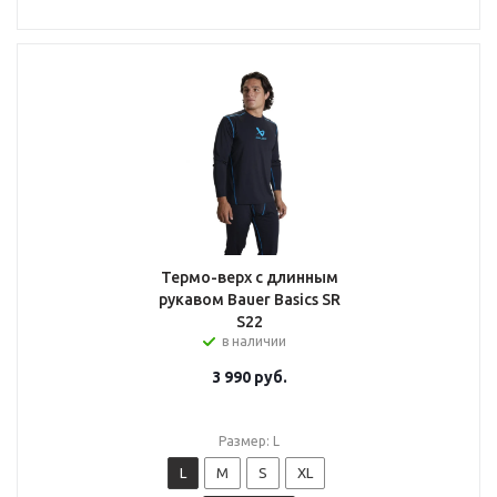
Термо-верх с длинным
рукавом Bauer Basics SR
S22
в наличии
3 990
руб.
Размер: L
L
M
S
XL