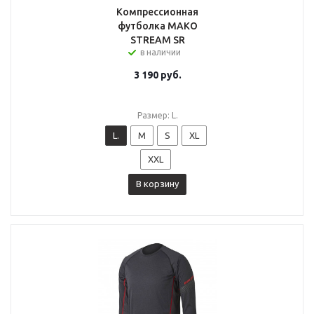
Компрессионная
футболка MAKO
STREAM SR
в наличии
3 190
руб.
Размер: L.
L.
M
S
XL
XXL
В корзину