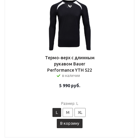
Термо-верх с длинным
рукавом Bauer
Performance YTH S22
в наличии
5 990
руб.
Размер: L
L
M
XL
В корзину