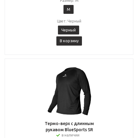
Размер: M
M
Цвет: Черный
Черный
В корзину
Термо-верх с длинным
рукавом BlueSports SR
в наличии