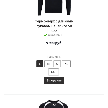
Термо-верх с длинным
рукавом Bauer Pro SR
S22
в наличии
9 990
руб.
Размер: L
L
M
S
XL
XXL
В корзину