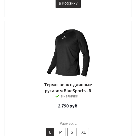
В корзину
Термо-верх с длинным
рукавом BlueSports JR
в наличии
2 790
руб.
Размер: L
L
M
S
XL