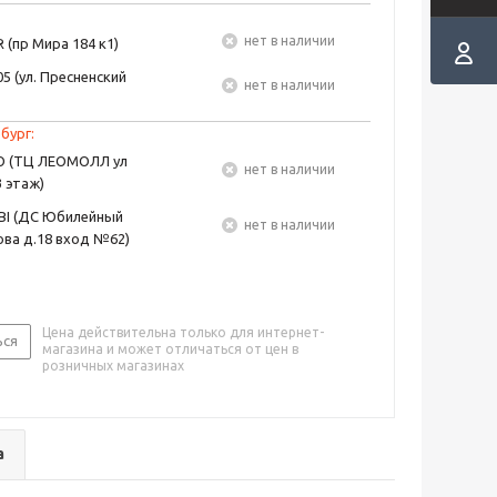
Нет в наличии
 (пр Мира 184 к1)
5 (ул. Пресненский
Нет в наличии
бург:
EO (ТЦ ЛЕОМОЛЛ ул
Нет в наличии
3 этаж)
BI (ДС Юбилейный
Нет в наличии
ва д.18 вход №62)
Цена действительна только для интернет-
ься
магазина и может отличаться от цен в
розничных магазинах
а