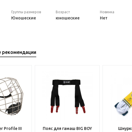
Группы размеров
Возраст
Новинка
Юношеские
юношеские
Нет
е рекомендации
 Profile III
Пояс для гамаш BIG BOY
Шнурки