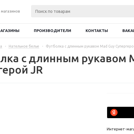
 магазинов
АГАЗИНЫ
ПРОИЗВОДИТЕЛИ
КОНТАКТЫ
ВАКА
а
-
Нательное белье
-
Футболка с длинным рукавом Mad Guy Супергеро
лка с длинным рукавом 
герой JR
Интернет-маг