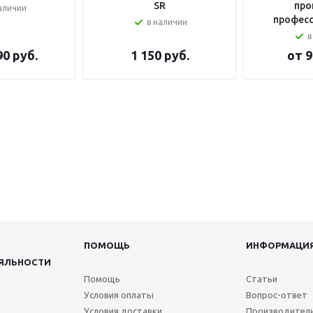
SR
про
аличии
профес
в наличии
в
90 руб.
1 150
руб.
от
9
ПОМОЩЬ
ИНФОРМАЦИ
ЯЛЬНОСТИ
Помощь
Статьи
Условия оплаты
Вопрос-ответ
Условия доставки
Производител