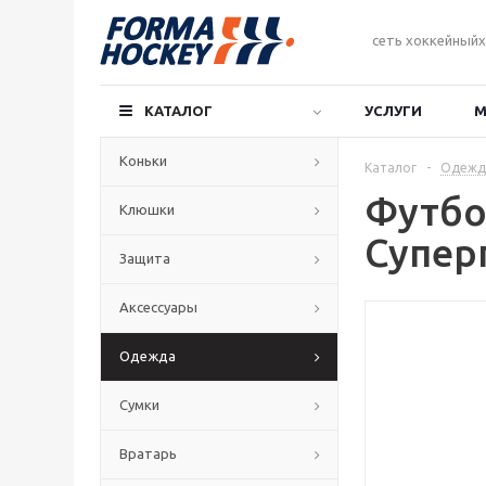
сеть хоккейныйх
КАТАЛОГ
УСЛУГИ
М
Коньки
Каталог
-
Одежд
Футбо
Клюшки
Супер
Защита
Аксессуары
Одежда
Сумки
Вратарь