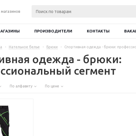
 магазинов
АГАЗИНЫ
ПРОИЗВОДИТЕЛИ
КОНТАКТЫ
ВАКА
а
-
Нательное белье
-
Брюки
-
Спортивная одежда - брюки: професси
ивная одежда - брюки:
ссиональный сегмент
По алфавиту
По цене