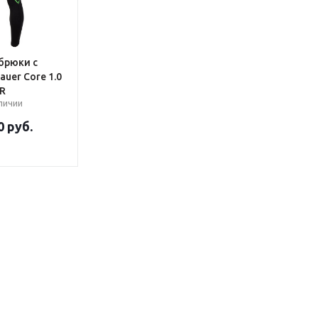
брюки с
uer Core 1.0
R
аличии
0
руб.