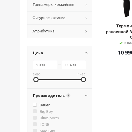
Тренажеры хоккейные
Фигурное катание
Термо-
Атрибутика
раковиной Ba
S
в н
10 99
Цена
3 090
11 490
Производитель
?
Bauer
Big Boy
BlueSports
I ONE
Mad Guy