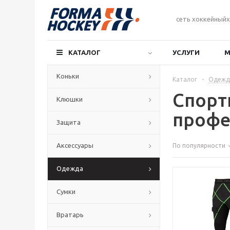
сеть хоккейныйх
КАТАЛОГ
УСЛУГИ
М
Коньки
Каталог
-
Одежд
Спорт
Клюшки
профе
Защита
Аксессуары
По популярности
Одежда
Сумки
Вратарь