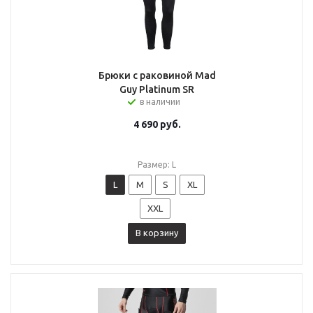
Брюки с раковиной Mad
Guy Platinum SR
в наличии
4 690
руб.
Размер: L
L
M
S
XL
XXL
В корзину