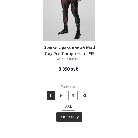
Брюки с раковиной Mad
Guy Pro Compression SR
в наличии
3 890
руб.
Размер: L
L
M
S
XL
XXL
В корзину