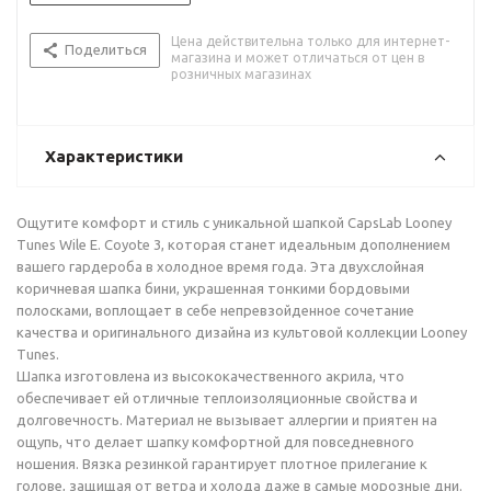
Цена действительна только для интернет-
Поделиться
магазина и может отличаться от цен в
розничных магазинах
Характеристики
Ощутите комфорт и стиль с уникальной шапкой CapsLab Looney
Tunes Wile E. Coyote 3, которая станет идеальным дополнением
вашего гардероба в холодное время года. Эта двухслойная
коричневая шапка бини, украшенная тонкими бордовыми
полосками, воплощает в себе непревзойденное сочетание
качества и оригинального дизайна из культовой коллекции Looney
Tunes.
Шапка изготовлена из высококачественного акрила, что
обеспечивает ей отличные теплоизоляционные свойства и
долговечность. Материал не вызывает аллергии и приятен на
ощупь, что делает шапку комфортной для повседневного
ношения. Вязка резинкой гарантирует плотное прилегание к
голове, защищая от ветра и холода даже в самые морозные дни.