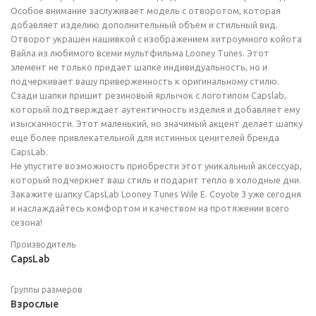
Особое внимание заслуживает модель с отворотом, которая
добавляет изделию дополнительный объем и стильный вид.
Отворот украшен нашивкой с изображением хитроумного койота
Вайла из любимого всеми мультфильма Looney Tunes. Этот
элемент не только придает шапке индивидуальность, но и
подчеркивает вашу приверженность к оригинальному стилю.
Сзади шапки пришит резиновый ярлычок с логотипом Capslab,
который подтверждает аутентичность изделия и добавляет ему
изысканности. Этот маленький, но значимый акцент делает шапку
еще более привлекательной для истинных ценителей бренда
CapsLab.
Не упустите возможность приобрести этот уникальный аксессуар,
который подчеркнет ваш стиль и подарит тепло в холодные дни.
Закажите шапку CapsLab Looney Tunes Wile E. Coyote 3 уже сегодня
и наслаждайтесь комфортом и качеством на протяжении всего
сезона!
Производитель
CapsLab
Группы размеров
Взрослые