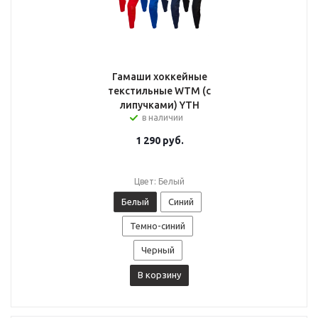
Гамаши хоккейные
текстильные WTM (с
липучками) YTH
в наличии
1 290
руб.
Цвет: Белый
Белый
Синий
Темно-синий
Черный
В корзину