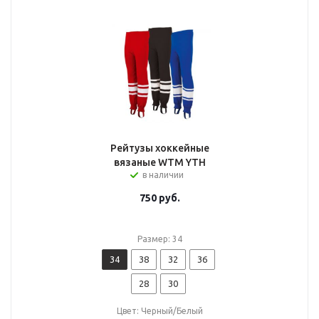
Рейтузы хоккейные
вязаные WTM YTH
в наличии
750
руб.
Размер: 34
34
38
32
36
28
30
Цвет: Черный/Белый