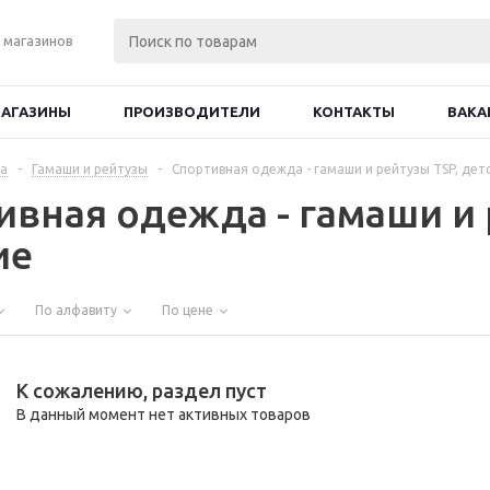
 магазинов
АГАЗИНЫ
ПРОИЗВОДИТЕЛИ
КОНТАКТЫ
ВАКА
а
-
Гамаши и рейтузы
-
Спортивная одежда - гамаши и рейтузы TSP, дет
ивная одежда - гамаши и 
ие
По алфавиту
По цене
К сожалению, раздел пуст
В данный момент нет активных товаров