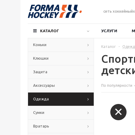
сеть хоккейныйх
КАТАЛОГ
УСЛУГИ
М
Коньки
Каталог
-
Одежд
Спорт
Клюшки
детск
Защита
Аксессуары
По популярности
Одежда
Сумки
Вратарь