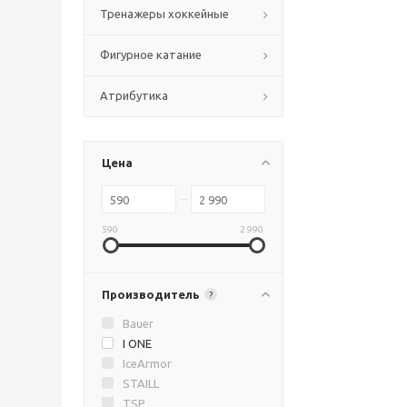
Тренажеры хоккейные
Фигурное катание
Атрибутика
Цена
590
2 990
Производитель
?
Bauer
I ONE
IceArmor
STAILL
TSP