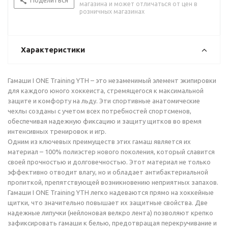
Поделиться
магазина и может отличаться от цен в
розничных магазинах
Характеристики
Гамаши I ONE Training YTH – это незаменимый элемент экипировки
для каждого юного хоккеиста, стремящегося к максимальной
защите и комфорту на льду. Эти спортивные анатомические
чехлы созданы с учетом всех потребностей спортсменов,
обеспечивая надежную фиксацию и защиту щитков во время
интенсивных тренировок и игр.
Одним из ключевых преимуществ этих гамаш является их
материал – 100% полиэстер нового поколения, который славится
своей прочностью и долговечностью. Этот материал не только
эффективно отводит влагу, но и обладает антибактериальной
пропиткой, препятствующей возникновению неприятных запахов.
Гамаши I ONE Training YTH легко надеваются прямо на хоккейные
щитки, что значительно повышает их защитные свойства. Две
надежные липучки (нейлоновая велкро лента) позволяют крепко
зафиксировать гамаши к белью, предотвращая перекручивание и