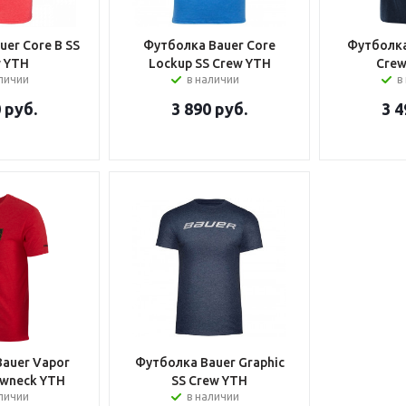
er Core B SS
Футболка Bauer Core
Футболка
 YTH
Lockup SS Crew YTH
Crew
аличии
в наличии
в
0
руб.
3 890
руб.
3 4
auer Vapor
Футболка Bauer Graphic
ewneck YTH
SS Crew YTH
аличии
в наличии