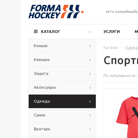
сеть хоккейныйх
КАТАЛОГ
УСЛУГИ
М
Коньки
Каталог
-
Одежд
Спорт
Клюшки
Защита
По популярности
Аксессуары
Одежда
Сумки
Вратарь