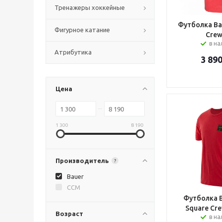
Тренажеры хоккейные
Футболка Bau
Фигурное катание
Crew
в н
Атрибутика
3 89
Цена
1 300
8 190
Производитель
?
Bauer
CCM
Футболка B
Square Cr
Возраст
в н