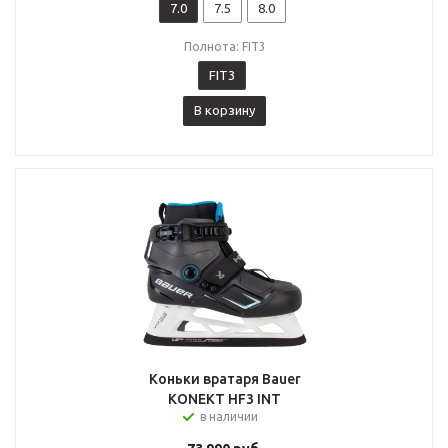
7.0
7.5
8.0
Полнота: FIT3
FIT3
В корзину
Коньки вратаря Bauer
KONEKT HF3 INT
в наличии