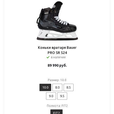
Коньки вратаря Bauer
PRO SR S24
в наличии
89 990
руб.
Размер: 10.0
10.0
8.0
8.5
9.0
9.5
Полнота: FIT2
FIT2