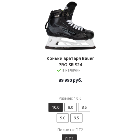
Коньки вратаря Bauer
PRO SR S24
в наличии
89 990
руб.
Размер: 10.0
10.0
8.0
8.5
9.0
9.5
Полнота: FIT2
FIT2