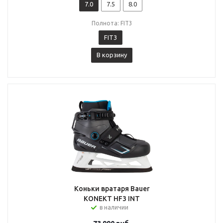
7.0
7.5
8.0
Полнота: FIT3
FIT3
В корзину
Коньки вратаря Bauer
KONEKT HF3 INT
в наличии