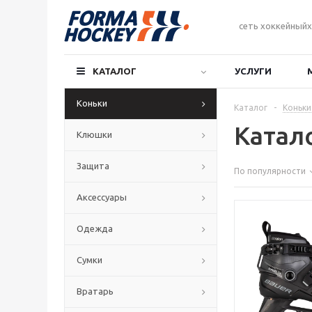
сеть хоккейныйх
КАТАЛОГ
УСЛУГИ
Коньки
Каталог
-
Коньки
Катал
Клюшки
Защита
По популярности
Аксессуары
Одежда
Сумки
Вратарь