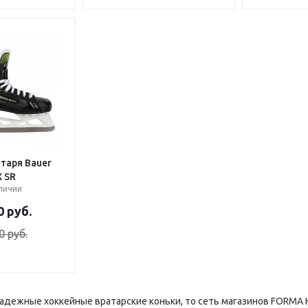
таря Bauer
 SR
аличии
0
руб.
0
руб.
адежные хоккейные вратарские коньки, то сеть магазинов FORMA 