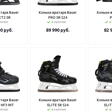
таря Bauer
Коньки вратаря Bauer
Коньки 
T2 SR
PRO SR S24
P
аличии
в наличии
в
90
руб.
89 990
руб.
82 
таря Bauer
Коньки вратаря Bauer
Коньки 
HF3 INT
ELITE SR S24
ELIT
аличии
в наличии
в