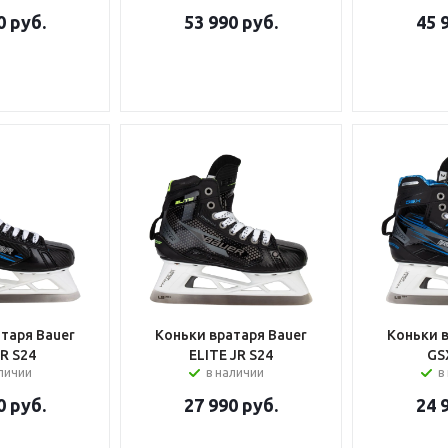
0
руб.
53 990
руб.
45 
таря Bauer
Коньки вратаря Bauer
Коньки 
R S24
ELITE JR S24
GS
аличии
в наличии
в
0
руб.
27 990
руб.
24 