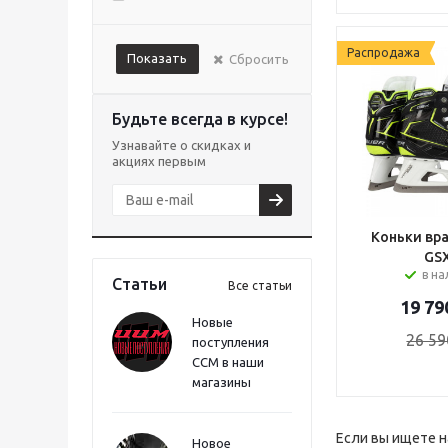
Распродажа
Показать
Сбросить
Будьте всегда в курсе!
Узнавайте о скидках и
акциях первым
Коньки вра
GSX
в н
Статьи
Все статьи
19 79
Новые
26 59
поступления
CCM в наши
магазины
Если вы ищете н
Новое