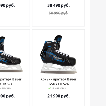
990
руб.
38 490
руб.
50 990
руб.
вратаря Bauer
Коньки вратаря Bauer
X JR S24
GSX YTH S24
 наличии
в наличии
990
руб.
21 990
руб.