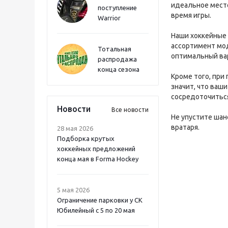
идеальное место
поступление
время игры.
Warrior
Наши хоккейные 
ассортимент мод
Тотальная
оптимальный ва
распродажа
конца сезона
Кроме того, при
значит, что ваш
сосредоточиться
Новости
Все новости
Не упустите шан
вратаря.
28 мая 2026
Подборка крутых
хоккейных предложений
конца мая в Forma Hockey
5 мая 2026
Ограничение парковки у СК
Юбилейный с 5 по 20 мая