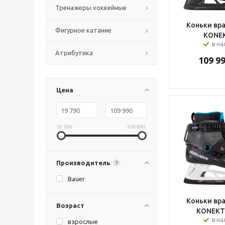
Тренажеры хоккейные
Коньки вра
Фигурное катание
KONEK
в н
Атрибутика
109 9
Цена
19 790
109 990
Производитель
?
Bauer
Коньки вра
Возраст
KONEKT 
в н
взрослые