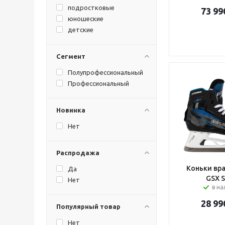
подростковые
73 99
юношеские
детские
Сегмент
Полупрофессиональный
Профессиональный
Новинка
Нет
Распродажа
Коньки вра
Да
GSX S
Нет
в н
28 99
Популярный товар
Нет