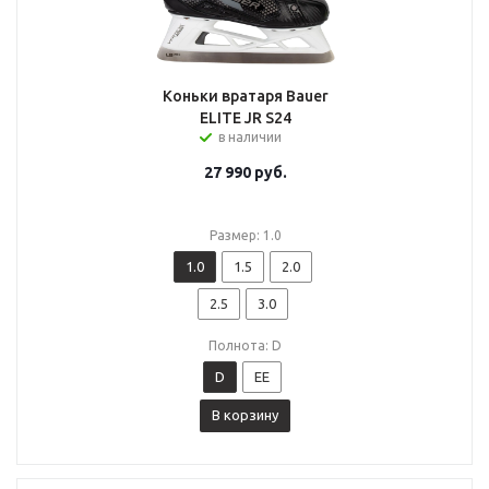
Коньки вратаря Bauer
ELITE JR S24
в наличии
27 990
руб.
Размер: 1.0
1.0
1.5
2.0
2.5
3.0
Полнота: D
D
EE
В корзину