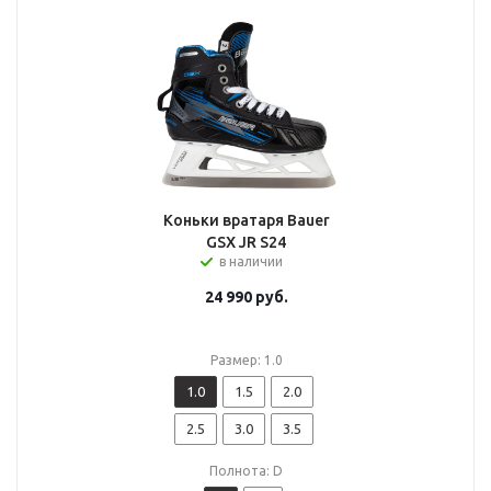
Коньки вратаря Bauer
GSX JR S24
в наличии
24 990
руб.
Размер: 1.0
1.0
1.5
2.0
2.5
3.0
3.5
Полнота: D