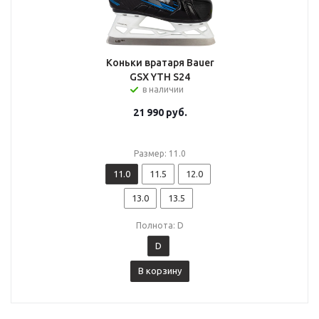
Коньки вратаря Bauer
GSX YTH S24
в наличии
21 990
руб.
Размер: 11.0
11.0
11.5
12.0
13.0
13.5
Полнота: D
D
В корзину