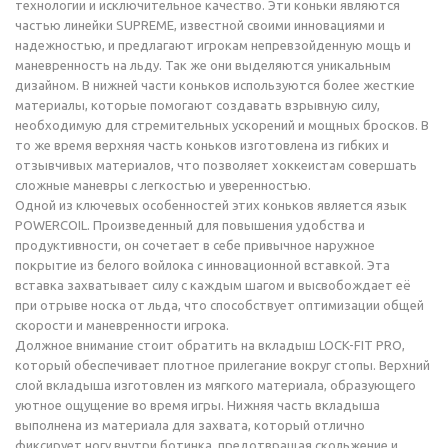
технологии и исключительное качество. Эти коньки являются
частью линейки SUPREME, известной своими инновациями и
надежностью, и предлагают игрокам непревзойденную мощь и
маневренность на льду. Так же они выделяются уникальным
дизайном. В нижней части коньков используются более жесткие
материалы, которые помогают создавать взрывную силу,
необходимую для стремительных ускорений и мощных бросков. В
то же время верхняя часть коньков изготовлена из гибких и
отзывчивых материалов, что позволяет хоккеистам совершать
сложные маневры с легкостью и уверенностью.
Одной из ключевых особенностей этих коньков является язык
POWERCOIL. Произведенный для повышения удобства и
продуктивности, он сочетает в себе привычное наружное
покрытие из белого войлока с инновационной вставкой. Эта
вставка захватывает силу с каждым шагом и высвобождает её
при отрыве носка от льда, что способствует оптимизации общей
скорости и маневренности игрока.
Должное внимание стоит обратить на вкладыш LOCK-FIT PRO,
который обеспечивает плотное прилегание вокруг стопы. Верхний
слой вкладыша изготовлен из мягкого материала, образующего
уютное ощущение во время игры. Нижняя часть вкладыша
выполнена из материала для захвата, который отлично
фиксирует ногу внутри ботинка, предотвращая скольжение и