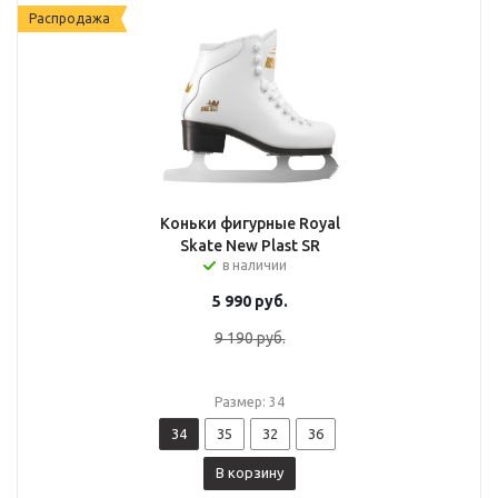
Распродажа
Коньки фигурные Royal
Skate New Plast SR
в наличии
5 990
руб.
9 190
руб.
Размер: 34
34
35
32
36
В корзину