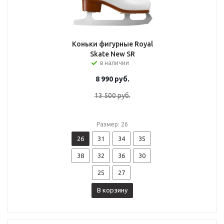
Коньки фигурные Royal
Skate New SR
в наличии
8 990
руб.
13 500
руб.
Размер: 26
26
31
34
35
38
32
36
30
25
27
В корзину