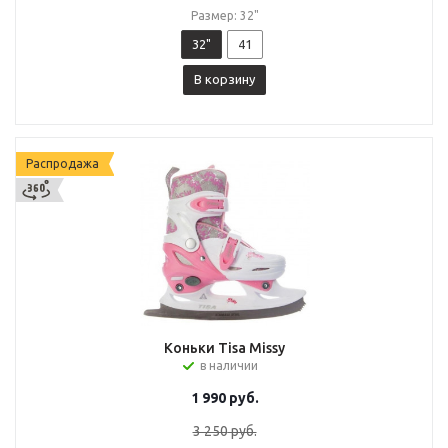
Размер: 32"
32"
41
В корзину
Распродажа
Коньки Tisa Missy
в наличии
1 990
руб.
3 250
руб.