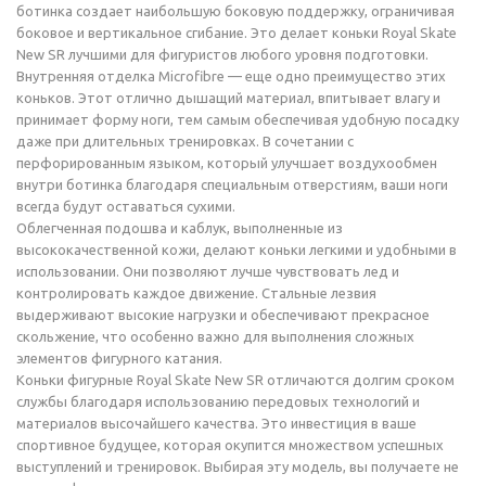
ботинка создает наибольшую боковую поддержку, ограничивая
боковое и вертикальное сгибание. Это делает коньки Royal Skate
New SR лучшими для фигуристов любого уровня подготовки.
Внутренняя отделка Microfibre — еще одно преимущество этих
коньков. Этот отлично дышащий материал, впитывает влагу и
принимает форму ноги, тем самым обеспечивая удобную посадку
даже при длительных тренировках. В сочетании с
перфорированным языком, который улучшает воздухообмен
внутри ботинка благодаря специальным отверстиям, ваши ноги
всегда будут оставаться сухими.
Облегченная подошва и каблук, выполненные из
высококачественной кожи, делают коньки легкими и удобными в
использовании. Они позволяют лучше чувствовать лед и
контролировать каждое движение. Стальные лезвия
выдерживают высокие нагрузки и обеспечивают прекрасное
скольжение, что особенно важно для выполнения сложных
элементов фигурного катания.
Коньки фигурные Royal Skate New SR отличаются долгим сроком
службы благодаря использованию передовых технологий и
материалов высочайшего качества. Это инвестиция в ваше
спортивное будущее, которая окупится множеством успешных
выступлений и тренировок. Выбирая эту модель, вы получаете не