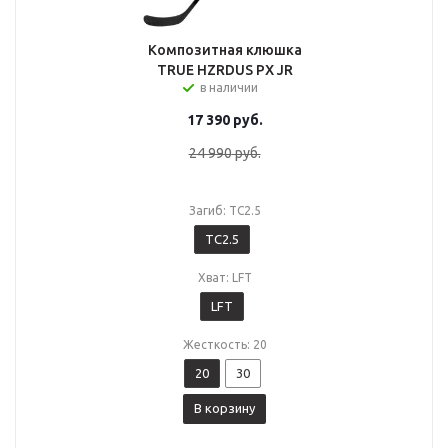
Композитная клюшка
TRUE HZRDUS PX JR
в наличии
17 390
руб.
24 990
руб.
Загиб: TC2.5
TC2.5
Хват: LFT
LFT
Жесткость: 20
20
30
В корзину