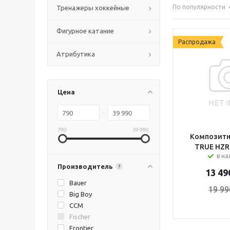
По популярности
Тренажеры хоккейные
Фигурное катание
Распродажа
Атрибутика
Цена
790
39 990
Композитн
TRUE HZR
в н
Производитель
?
13 49
Bauer
19 99
Big Boy
CCM
Fischer
Frontier