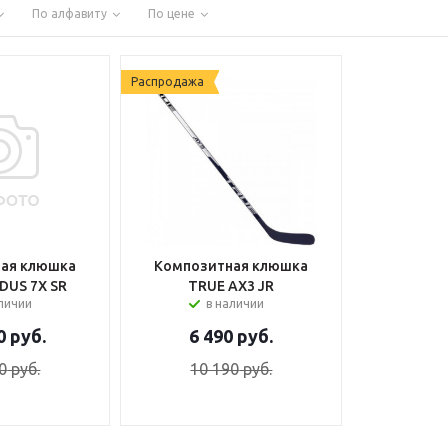
По алфавиту
По цене
Распродажа
ая клюшка
Композитная клюшка
DUS 7X SR
TRUE AX3 JR
аличии
в наличии
0
руб.
6 490
руб.
0
руб.
10 190
руб.