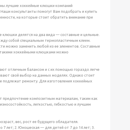
ены лучшие хоккейные клюшки компаний
ряд. Наши консультанты помогут Вам подобрать и купить
енности, на которые стоит обратить внимание при
е клюшки делятся на два вида — составные и цельные.
ежду собой специальным термопластичным клеем.
сти можно заменить любой из ее элементов. Составные
с такими хоккейными клюшками можно
ют отличным балансом и с их помощью гораздо легче
ивают свой выбор на данных моделях. Однако стоит
не подлежат ремонту. Для изготовления хоккейных
т предпочтение композитным материалам, таким как
износостойкость, легкостью, гибкостью и лучшим
озраст, вес, рост ее будущего обладателя.
7 лет; 2. Юношеская — для детей от 7 до 14 лет; 3.