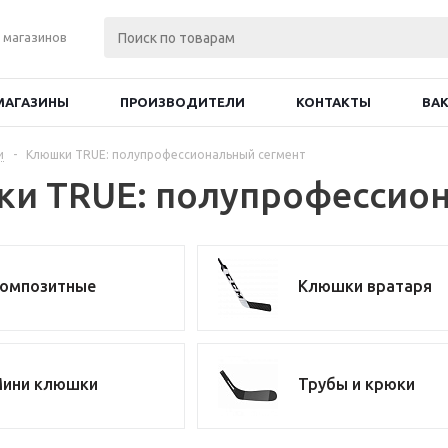
 магазинов
МАГАЗИНЫ
ПРОИЗВОДИТЕЛИ
КОНТАКТЫ
ВА
и
-
Клюшки TRUE: полупрофессиональный сегмент
и TRUE: полупрофессион
омпозитные
Клюшки вратаря
ини клюшки
Трубы и крюки