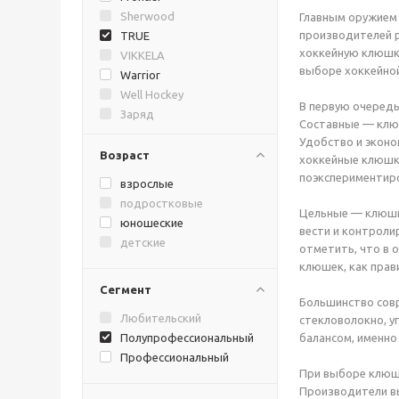
Sherwood
Главным оружием 
производителей ра
TRUE
хоккейную клюшку
VIKKELA
выборе хоккейно
Warrior
Well Hockey
В первую очередь
Заряд
Составные — клюш
Удобство и эконо
Возраст
хоккейные клюшки
поэкспериментир
взрослые
подростковые
Цельные — клюшки
юношеские
вести и контроли
детские
отметить, что в 
клюшек, как прав
Сегмент
Большинство сов
Любительский
стекловолокно, у
Полупрофессиональный
балансом, именно
Профессиональный
При выборе клюшк
Производители вы