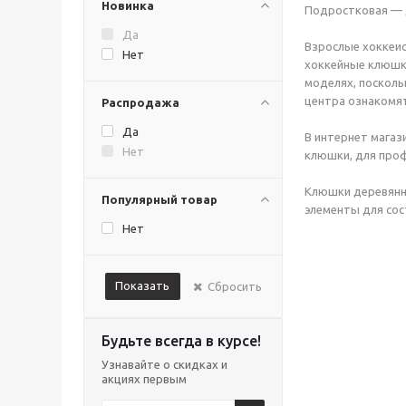
Новинка
Подростковая — д
Да
Взрослые хоккеис
Нет
хоккейные клюшки
моделях, посколь
центра ознакомят
Распродажа
Да
В интернет магаз
Нет
клюшки, для проф
Клюшки деревянн
Популярный товар
элементы для сос
Нет
Показать
Сбросить
Будьте всегда в курсе!
Узнавайте о скидках и
акциях первым