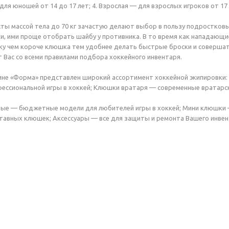
ля юношей от 14 до 17 лет; 4. Взрослая — для взрослых игроков от 17 
ты массой тела до 70 кг зачастую делают выбор в пользу подростко
, ими проще отобрать шайбу у противника. В то время как нападающи
ку чем короче клюшка тем удобнее делать быстрые броски и соверша
 Вас со всеми правилами подбора хоккейного инвентаря.
ине «Форма» представлен широкий ассортимент хоккейной экипировки
ессиональной игры в хоккей; Клюшки вратаря — современные вратарс
ые — бюджетные модели для любителей игры в хоккей; Мини клюшки 
тавных клюшек; Аксессуары — все для защиты и ремонта Вашего инвен