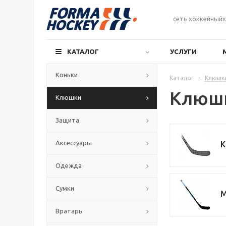
сеть хоккейныйх
КАТАЛОГ
УСЛУГИ
Коньки
Каталог
-
Клюшк
Клюшк
Клюшки
Защита
Аксессуары
К
Одежда
Сумки
М
Вратарь