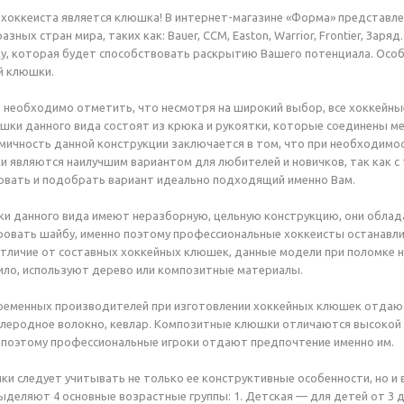
хоккеиста является клюшка! В интернет-магазине «Форма» представл
зных стран мира, таких как: Bauer, CCM, Easton, Warrior, Frontier, За
, которая будет способствовать раскрытию Вашего потенциала. Особ
й клюшки.
 необходимо отметить, что несмотря на широкий выбор, все хоккейны
ки данного вида состоят из крюка и рукоятки, которые соединены м
мичность данной конструкции заключается в том, что при необходимо
 являются наилучшим вариантом для любителей и новичков, так как 
овать и подобрать вариант идеально подходящий именно Вам.
 данного вида имеют неразборную, цельную конструкцию, они облада
ровать шайбу, именно поэтому профессиональные хоккеисты останавл
отличие от составных хоккейных клюшек, данные модели при поломке 
ило, используют дерево или композитные материалы.
ременных производителей при изготовлении хоккейных клюшек отдаю
глеродное волокно, кевлар. Композитные клюшки отличаются высокой 
 поэтому профессиональные игроки отдают предпочтение именно им.
и следует учитывать не только ее конструктивные особенности, но и в
деляют 4 основные возрастные группы: 1. Детская — для детей от 3 до 